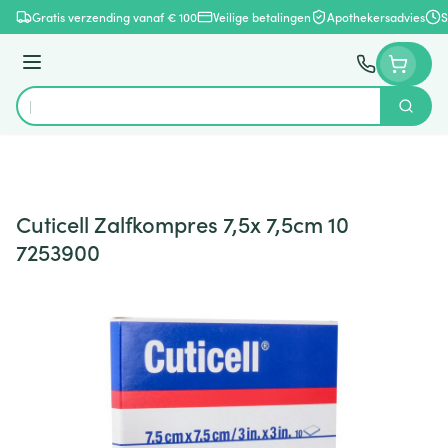
Ga naar de inhoud
Gratis verzending vanaf € 100
Veilige betalingen
Apothekersadvies
S
Menu
Zoek
Product, merk, categorie...
Cuticell Zalfkompres 7,5x 7,5cm 10
7253900