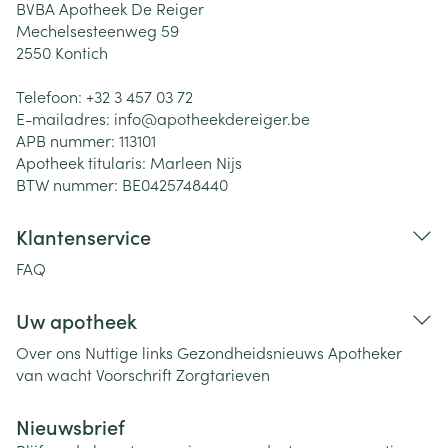
BVBA Apotheek De Reiger
Mechelsesteenweg 59
2550
Kontich
Telefoon:
+32 3 457 03 72
E-mailadres:
info@
apotheekdereiger.be
APB nummer:
113101
Apotheek titularis:
Marleen Nijs
BTW nummer:
BE0425748440
Klantenservice
FAQ
Uw apotheek
Over ons
Nuttige links
Gezondheidsnieuws
Apotheker
van wacht
Voorschrift
Zorgtarieven
Nieuwsbrief