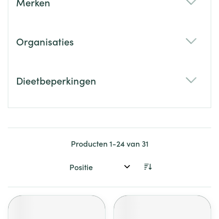
Merken
filter
Organisaties
filter
Dieetbeperkingen
filter
Producten
1
-
24
van
31
Sorteer op: