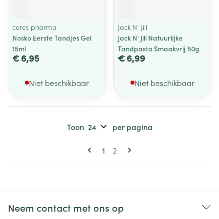
ceres pharma
Jack N' Jill
Nosko Eerste Tandjes Gel
Jack N' Jill Natuurlijke
15ml
Tandpasta Smaakvrij 50g
€ 6,95
€ 6,99
Niet beschikbaar
Niet beschikbaar
Toon
per pagina
Pagina's
U lees momenteel pagina
Pagina
1
2
Neem contact met ons op