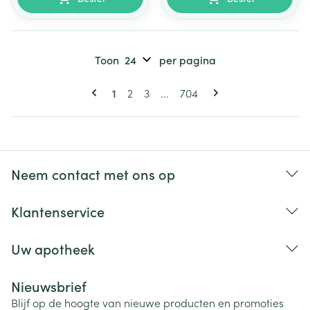
Toon
per pagina
Pagina's
U lees momenteel pagina
Pagina
Pagina
Pagina
1
2
3
...
704
Neem contact met ons op
Klantenservice
Uw apotheek
Nieuwsbrief
Blijf op de hoogte van nieuwe producten en promoties