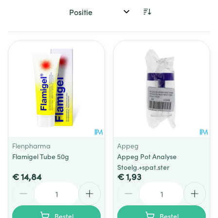
Sorteer op:
Flenpharma
Appeg
Flamigel Tube 50g
Appeg Pot Analyse
Stoelg.+spat.ster
€ 14,84
€ 1,93
Aantal
Aantal
Bestel
Bestel