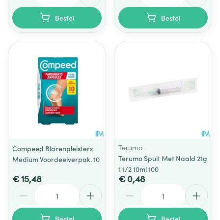
Bestel
Bestel
Terumo
Compeed Blarenpleisters
Terumo Spuit Met Naald 21g
Medium Voordeelverpak. 10
1 1/2 10ml 100
€ 15,48
€ 0,48
Aantal
Aantal
Bestel
Bestel