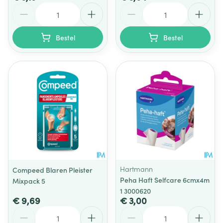
Aantal
Aantal
Bestel
Bestel
Hartmann
Compeed Blaren Pleister
Peha Haft Selfcare 6cmx4m
Mixpack 5
1 3000620
€ 9,69
€ 3,00
Aantal
Aantal