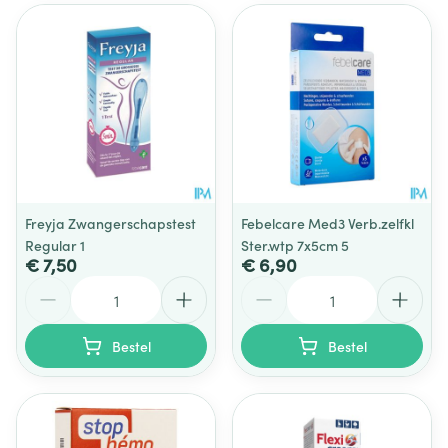
Freyja Zwangerschapstest
Febelcare Med3 Verb.zelfkl
Regular 1
Ster.wtp 7x5cm 5
€ 7,50
€ 6,90
Aantal
Aantal
Bestel
Bestel