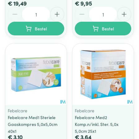
€ 19,49
€ 9,95
Aantal
Aantal
Bestel
Bestel
Febelcare
Febelcare
Febelcare Med1 Steriele
Febelcare Med2
Gaaskompres 5,0x5,0cm
Komp.n/inkl. Ster. 5,0x
40x1
5,0cm 25x1
€ 3,10
€ 3,64