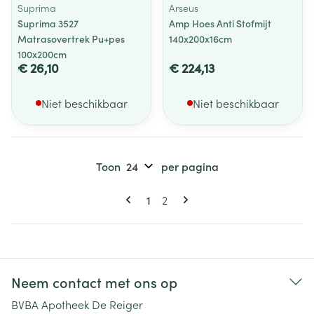
Suprima
Arseus
Suprima 3527
Amp Hoes Anti Stofmijt
Matrasovertrek Pu+pes
140x200x16cm
100x200cm
€ 26,10
€ 224,13
Niet beschikbaar
Niet beschikbaar
Toon
per pagina
Pagina's
U lees momenteel pagina
Pagina
1
2
Neem contact met ons op
BVBA Apotheek De Reiger