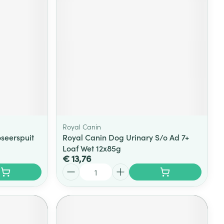
rende
Parfums en
geurproducten
Royal Canin
seerspuit
Royal Canin Dog Urinary S/o Ad 7+
Loaf Wet 12x85g
€ 13,76
CBD
Aantal