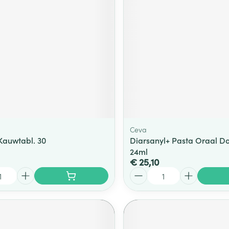
ging
Supplementen
Insectenwe
Mondmaskers
middelen
ssen
 -
id
d
Ceva
Kauwtabl. 30
Diarsanyl+ Pasta Oraal Do
24ml
€ 25,10
Zelfbruiner
Scheren
Aantal