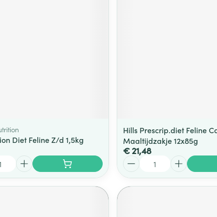
utrition
Hills Prescrip.diet Feline C
ion Diet Feline Z/d 1,5kg
Maaltijdzakje 12x85g
€ 21,48
Aantal