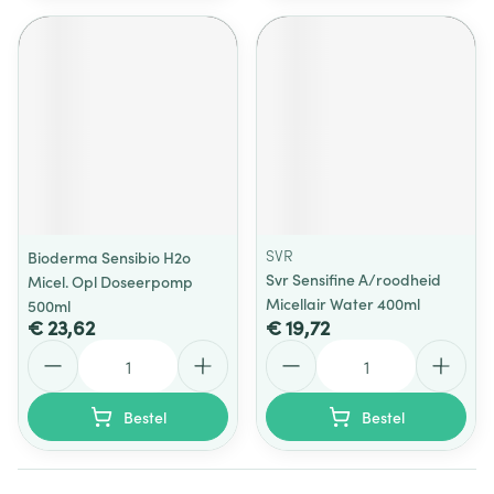
SVR
Bioderma Sensibio H2o
Svr Sensifine A/roodheid
Micel. Opl Doseerpomp
Micellair Water 400ml
500ml
€ 23,62
€ 19,72
Aantal
Aantal
Bestel
Bestel