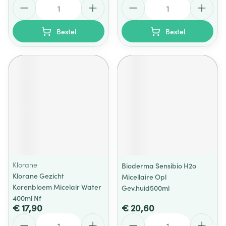
Aantal
Aantal
Bestel
Bestel
Klorane
Bioderma Sensibio H2o
Klorane Gezicht
Micellaire Opl
Korenbloem Micelair Water
Gev.huid500ml
400ml Nf
€ 17,90
€ 20,60
Aantal
Aantal