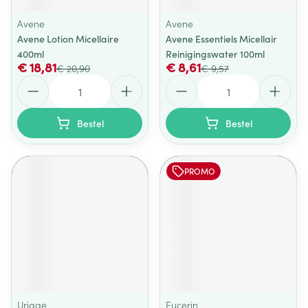
Avene
Avene
Avene Lotion Micellaire
Avene Essentiels Micellair
400ml
Reinigingswater 100ml
€ 18,81
€ 8,61
€ 20,90
€ 9,57
Aantal
Aantal
Bestel
Bestel
PROMO
Uriage
Eucerin