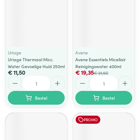
Uriage
Avene
Uriage Thermaal Micc.
Avene Essentiels Micellair
Water Gevoelige Huid 250ml
Reinigingswater 400ml
€ 11,50
€ 19,35
€ 21,50
Aantal
Aantal
Bestel
Bestel
PROMO