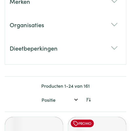
Merken
filter
Organisaties
filter
Dieetbeperkingen
filter
Producten
1
-
24
van
161
Sorteer op:
PROMO