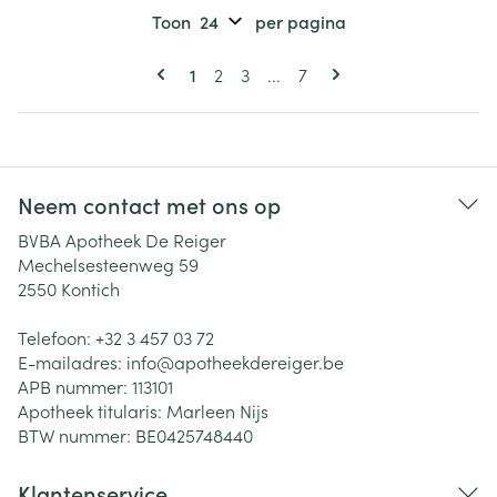
Toon
per pagina
Pagina's
U lees momenteel pagina
Pagina
Pagina
Pagina
1
2
3
...
7
Neem contact met ons op
BVBA Apotheek De Reiger
Mechelsesteenweg 59
2550
Kontich
Telefoon:
+32 3 457 03 72
E-mailadres:
info@
apotheekdereiger.be
APB nummer:
113101
Apotheek titularis:
Marleen Nijs
BTW nummer:
BE0425748440
Klantenservice