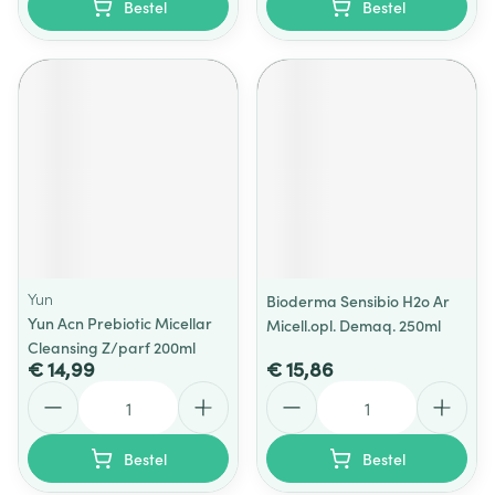
Bestel
Bestel
Yun
Bioderma Sensibio H2o Ar
Yun Acn Prebiotic Micellar
Micell.opl. Demaq. 250ml
Cleansing Z/parf 200ml
€ 14,99
€ 15,86
Aantal
Aantal
Bestel
Bestel