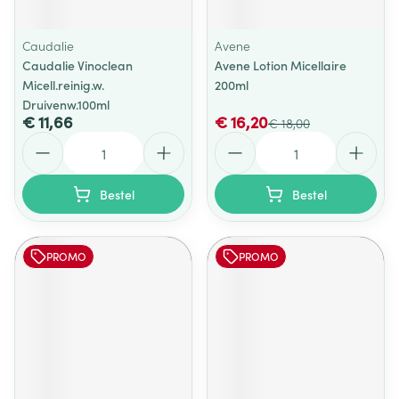
Caudalie
Avene
Caudalie Vinoclean
Avene Lotion Micellaire
Micell.reinig.w.
200ml
Druivenw.100ml
€ 11,66
€ 16,20
€ 18,00
Aantal
Aantal
Bestel
Bestel
PROMO
PROMO