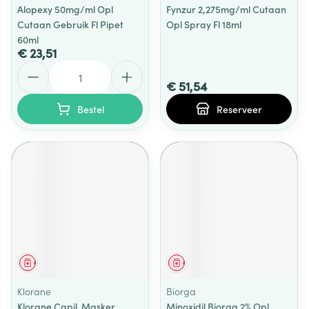
Alopexy 50mg/ml Opl
Fynzur 2,275mg/ml Cutaan
Cutaan Gebruik Fl Pipet
Opl Spray Fl 18ml
60ml
€ 23,51
Aantal
€ 51,54
Bestel
Reserveer
Geneesmiddel
Geneesmiddel
Klorane
Biorga
Klorane Capil. Masker
Minoxidil Biorga 2% Opl