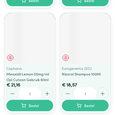
Bestel
Bestel
Geneesmiddel
Geneesmiddel
Cophana
Eurogenerics (EG)
Minoxidil Leman 50mg/ml
Nizoral Shampoo 100Ml
Opl Cutaan Gebruik 60ml
€ 21,16
€ 18,57
Aantal
Aantal
Bestel
Bestel