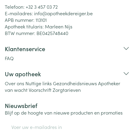
Telefoon:
+32 3 457 03 72
E-mailadres:
info@
apotheekdereiger.be
APB nummer:
113101
Apotheek titularis:
Marleen Nijs
BTW nummer:
BE0425748440
Klantenservice
FAQ
Uw apotheek
Over ons
Nuttige links
Gezondheidsnieuws
Apotheker
van wacht
Voorschrift
Zorgtarieven
Nieuwsbrief
Blijf op de hoogte van nieuwe producten en promoties
E-mail adres