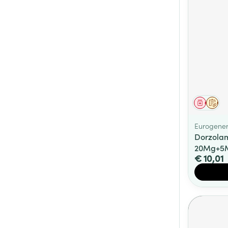
Genees
Op 
Eurogener
Dorzolam
20Mg+5M
€ 10,01