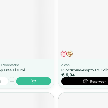
middel
Geneesmiddel
Op voorschrift
Laboratoire
Alcon
p Free Fl 10ml
Pilocarpine-isopto 1 % Coll
€ 6,94
Reserveer