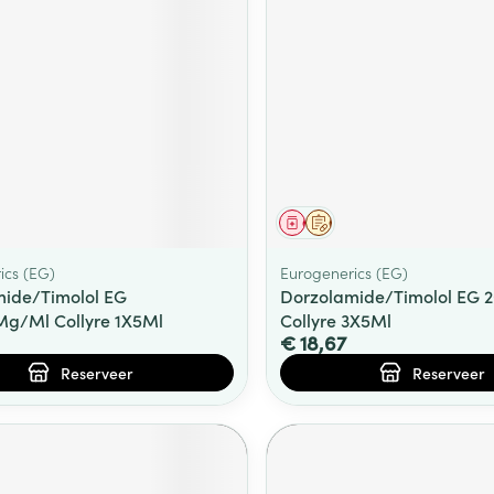
middel
voorschrift
Geneesmiddel
Op voorschrift
ics (EG)
Eurogenerics (EG)
ide/Timolol EG
Dorzolamide/Timolol EG
g/Ml Collyre 1X5Ml
Collyre 3X5Ml
€ 18,67
Reserveer
Reserveer