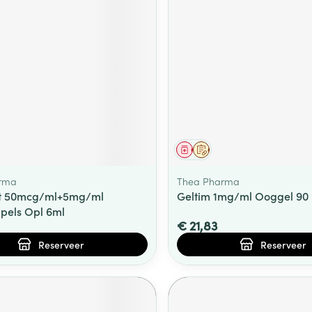
middel
voorschrift
Geneesmiddel
Op voorschrift
rma
Thea Pharma
st 50mcg/ml+5mg/ml
Geltim 1mg/ml Ooggel 90
pels Opl 6ml
€ 21,83
Reserveer
Reserveer