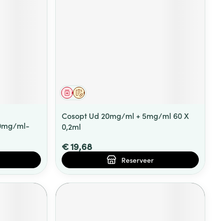
rende
Parfums en
geurproducten
Geneesmiddel
Op voorschrift
Cosopt Ud 20mg/ml + 5mg/ml 60 X
20mg/ml-
0,2ml
€ 19,68
CBD
Reserveer