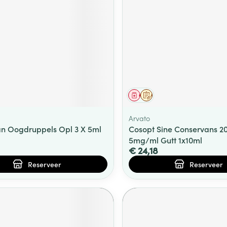
ging
Supplementen
Insectenwe
Mondmaskers
middelen
ssen
 -
id
d
middel
voorschrift
Geneesmiddel
Op voorschrift
Arvato
n Oogdruppels Opl 3 X 5ml
Cosopt Sine Conservans 
5mg/ml Gutt 1x10ml
€ 24,18
Zelfbruiner
Scheren
Reserveer
Reserveer