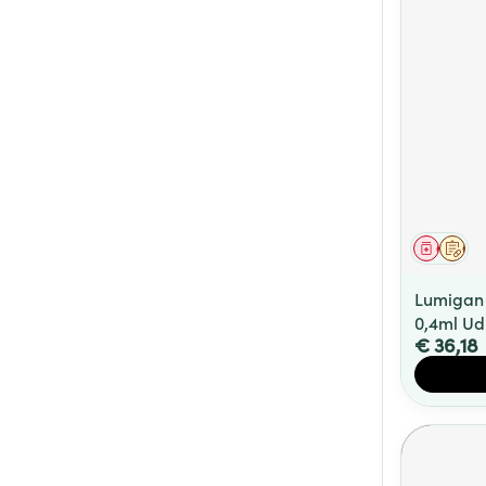
Genees
Op 
Lumigan 
0,4ml Ud
€ 36,18