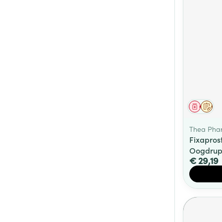
Genees
Op 
Thea Pha
Fixapro
Oogdrup
€ 29,19