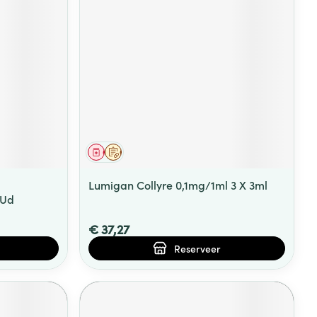
Geneesmiddel
Op voorschrift
Lumigan Collyre 0,1mg/1ml 3 X 3ml
 Ud
€ 37,27
Reserveer