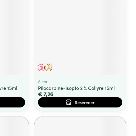
Geneesmiddel
Op voorschrift
Alcon
yre 15ml
Pilocarpine-isopto 2 % Collyre 15ml
€ 7,26
Reserveer