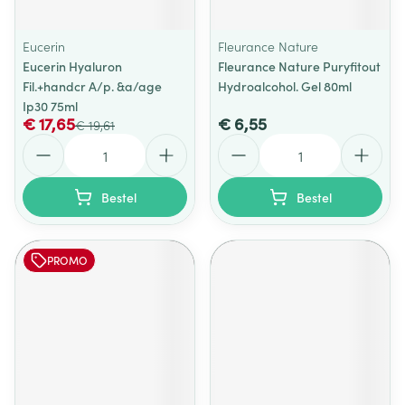
Eucerin
Fleurance Nature
Eucerin Hyaluron
Fleurance Nature Puryfitout
Fil.+handcr A/p. &a/age
Hydroalcohol. Gel 80ml
Ip30 75ml
€ 17,65
€ 6,55
€ 19,61
Aantal
Aantal
Bestel
Bestel
PROMO