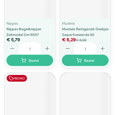
Nippes
Mustela
Nippes Nagelknipper
Mustela Reinigende Doekjes
Zakmodel Gm N557
Geparfumeerde 60
€ 5,79
€ 6,29
€ 6,99
Aantal
Aantal
Bestel
Bestel
PROMO