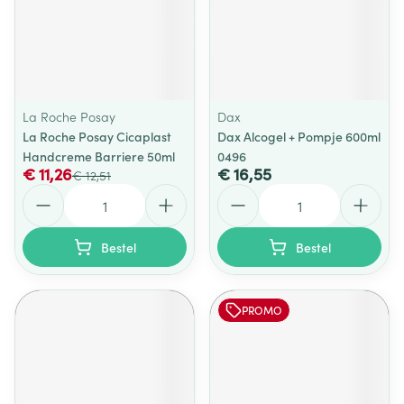
La Roche Posay
Dax
La Roche Posay Cicaplast
Dax Alcogel + Pompje 600ml
Handcreme Barriere 50ml
0496
€ 11,26
€ 16,55
€ 12,51
Aantal
Aantal
Bestel
Bestel
PROMO