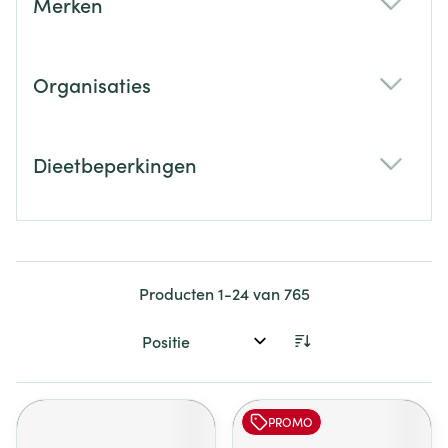
Merken
filter
Organisaties
filter
Dieetbeperkingen
filter
Producten
1
-
24
van
765
Sorteer op:
PROMO