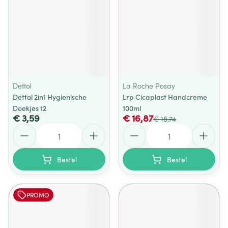
Dettol
La Roche Posay
Dettol 2in1 Hygienische
Lrp Cicaplast Handcreme
Doekjes 12
100ml
€ 3,59
€ 16,87
€ 18,74
Aantal
Aantal
Bestel
Bestel
PROMO