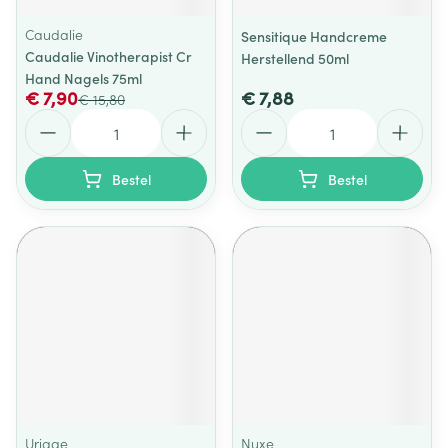
Caudalie
Sensitique Handcreme
Caudalie Vinotherapist Cr
Herstellend 50ml
Hand Nagels 75ml
€ 7,90
€ 7,88
€ 15,80
Aantal
Aantal
Bestel
Bestel
Uriage
Nuxe