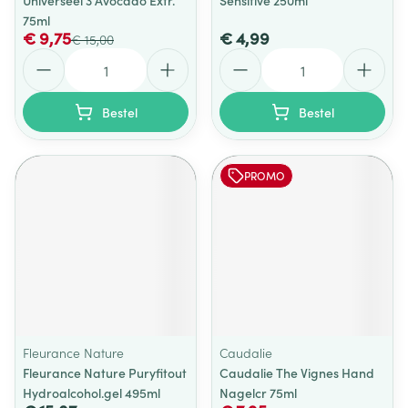
Universeel 3 Avocado Extr.
Sensitive 250ml
75ml
€ 9,75
€ 4,99
€ 15,00
Aantal
Aantal
Bestel
Bestel
PROMO
Fleurance Nature
Caudalie
Fleurance Nature Puryfitout
Caudalie The Vignes Hand
Hydroalcohol.gel 495ml
Nagelcr 75ml