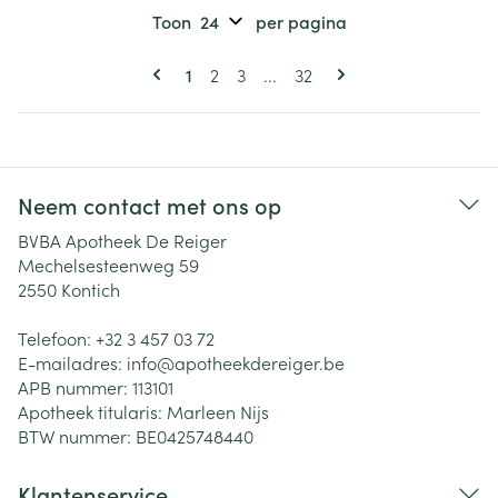
Toon
per pagina
Pagina's
U lees momenteel pagina
Pagina
Pagina
Pagina
1
2
3
...
32
Neem contact met ons op
BVBA Apotheek De Reiger
Mechelsesteenweg 59
2550
Kontich
Telefoon:
+32 3 457 03 72
E-mailadres:
info@
apotheekdereiger.be
APB nummer:
113101
Apotheek titularis:
Marleen Nijs
BTW nummer:
BE0425748440
Klantenservice