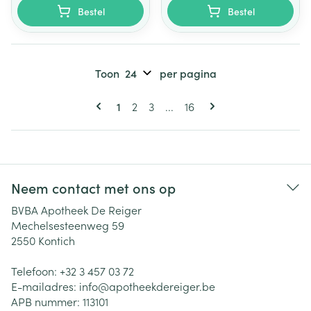
Bestel
Bestel
Toon
per pagina
Pagina's
U lees momenteel pagina
Pagina
Pagina
Pagina
1
2
3
...
16
Neem contact met ons op
BVBA Apotheek De Reiger
Mechelsesteenweg 59
2550
Kontich
Telefoon:
+32 3 457 03 72
E-mailadres:
info@
apotheekdereiger.be
APB nummer:
113101