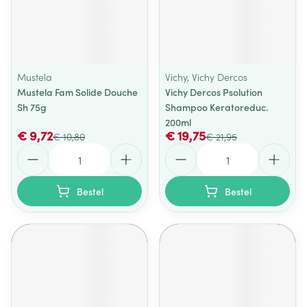
Mustela
Vichy, Vichy Dercos
Mustela Fam Solide Douche
Vichy Dercos Psolution
Sh 75g
Shampoo Keratoreduc.
200ml
€ 9,72
€ 19,75
€ 10,80
€ 21,95
Aantal
Aantal
Bestel
Bestel