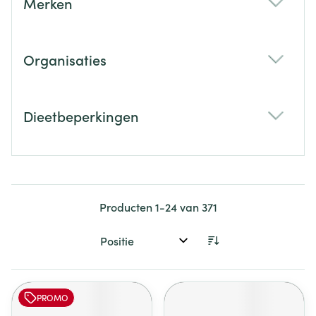
Merken
filter
Organisaties
filter
Dieetbeperkingen
filter
Producten
1
-
24
van
371
Sorteer op:
PROMO