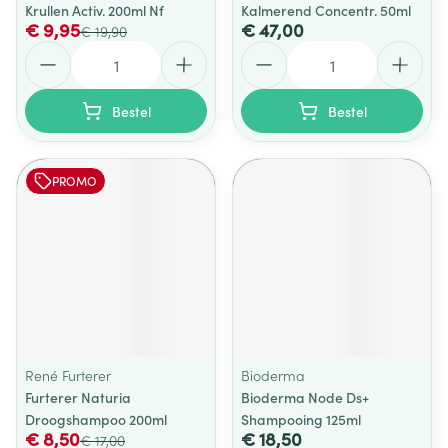
Krullen Activ. 200ml Nf
Kalmerend Concentr. 50ml
€ 9,95
€ 47,00
€ 19,90
Aantal
Aantal
Bestel
Bestel
PROMO
René Furterer
Bioderma
Furterer Naturia
Bioderma Node Ds+
Droogshampoo 200ml
Shampooing 125ml
€ 8,50
€ 18,50
€ 17,00