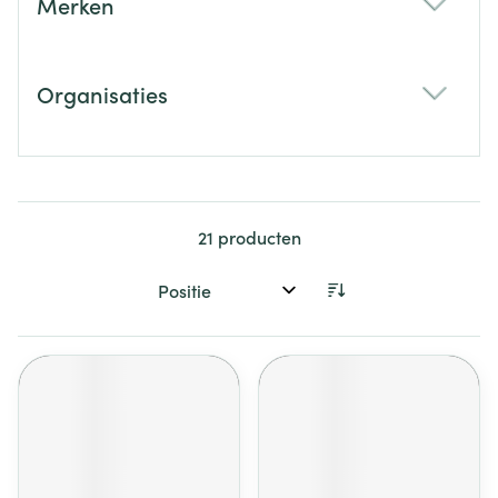
Merken
filter
Organisaties
filter
21
producten
Sorteer op: