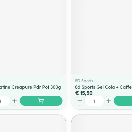
ging
Supplementen
Insectenwe
Mondmaskers
middelen
ssen
 -
id
d
6D Sports
eatine Creapure Pdr Pot 300g
6d Sports Gel Cola + Caff
€ 15,50
Zelfbruiner
Scheren
Aantal