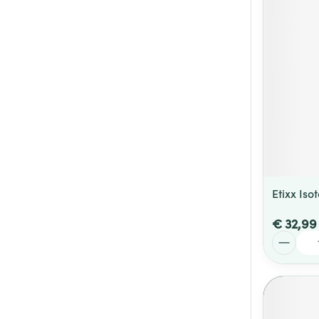
Etixx Is
€ 32,99
Aantal