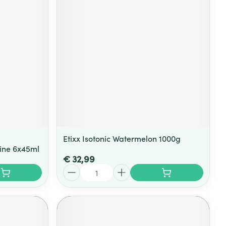
rende
Parfums en
geurproducten
Etixx Isotonic Watermelon 1000g
eine 6x45ml
€ 32,99
CBD
Aantal