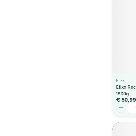
Etixx
Etixx Re
1500g
€ 50,99
Aantal