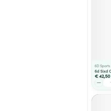
6D Sports
6d Sixd 
€ 42,50
Aantal