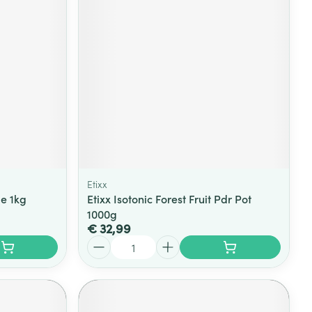
Etixx
e 1kg
Etixx Isotonic Forest Fruit Pdr Pot
1000g
€ 32,99
Aantal