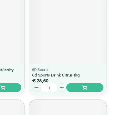
et&salty
6D Sports
6d Sports Drink Citrus 1kg
€ 28,50
Aantal