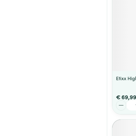
Etixx Hig
€ 69,9
Aantal