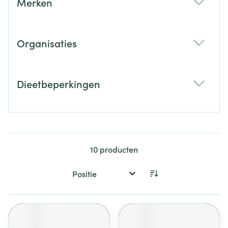
Merken
filter
Organisaties
filter
Dieetbeperkingen
filter
10
producten
Sorteer op: