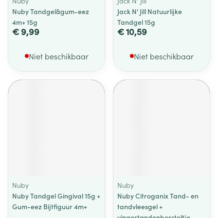
Nuby
Jack N' Jill
Nuby Tandgel&gum-eez
Jack N' Jill Natuurlijke
4m+ 15g
Tandgel 15g
€ 9,99
€ 10,59
Niet beschikbaar
Niet beschikbaar
Nuby
Nuby
Nuby Tandgel Gingival 15g +
Nuby Citroganix Tand- en
Gum-eez Bijtfiguur 4m+
tandvleesgel +
vingertandenborsteltje –