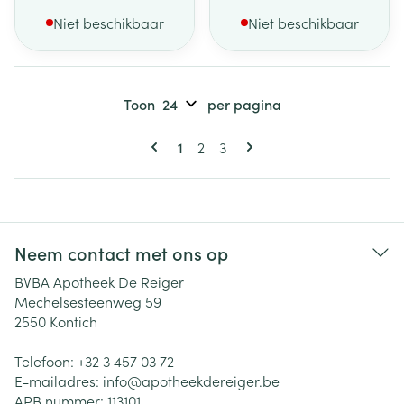
Niet beschikbaar
Niet beschikbaar
Toon
per pagina
Pagina's
U lees momenteel pagina
Pagina
Pagina
1
2
3
Neem contact met ons op
BVBA Apotheek De Reiger
Mechelsesteenweg 59
2550
Kontich
Telefoon:
+32 3 457 03 72
E-mailadres:
info@
apotheekdereiger.be
APB nummer:
113101