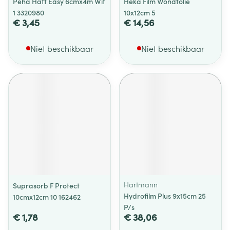
Peha Haft Easy 6cmx4m Wit
Heka Film Wondfolie
1 3320980
10x12cm 5
€ 3,45
€ 14,56
Niet beschikbaar
Niet beschikbaar
Hartmann
Suprasorb F Protect
Hydrofilm Plus 9x15cm 25
10cmx12cm 10 162462
P/s
€ 1,78
€ 38,06