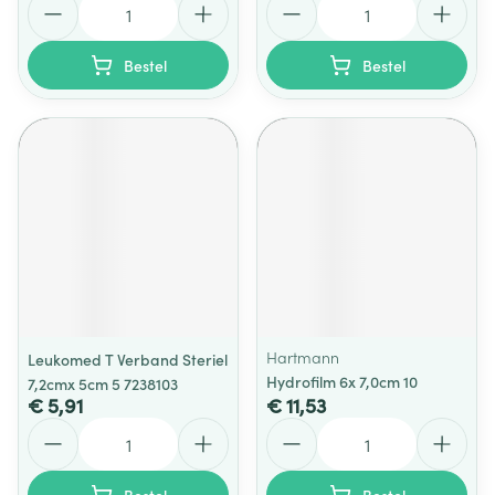
Bestel
Bestel
Hartmann
Leukomed T Verband Steriel
Hydrofilm 6x 7,0cm 10
7,2cmx 5cm 5 7238103
€ 5,91
€ 11,53
Aantal
Aantal