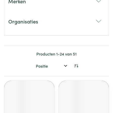
Merken
filter
Organisaties
filter
Producten
1
-
24
van
51
Sorteer op: