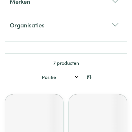
Merken
filter
Organisaties
filter
7
producten
Sorteer op: