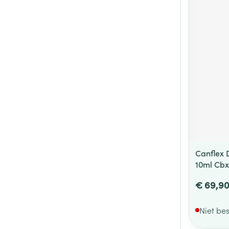
Canflex 
10ml Cbx
€ 69,9
Niet be