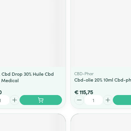
ging
Supplementen
Insectenwe
Mondmaskers
middelen
ssen
 -
id
d
 Cbd Drop 30% Huile Cbd
CBD-Phar
Cbd-olie 20% 10ml Cbd-p
 Medical
0
€ 115,75
Zelfbruiner
Scheren
Aantal