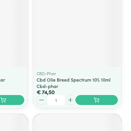
rende
Parfums en
geurproducten
CBD-Phar
har
Cbd Olie Breed Spectrum 10% 10ml
Cbd-phar
€ 74,50
CBD
Aantal