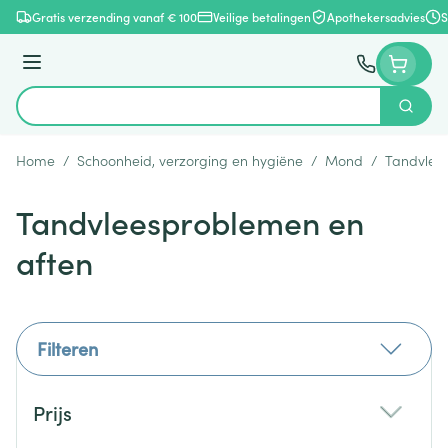
Ga naar de inhoud
Gratis verzending vanaf € 100
Veilige betalingen
Apothekersadvies
S
Menu
Zoek
Product, merk, categorie...
Home
/
Schoonheid, verzorging en hygiëne
/
Mond
/
Tandvlee
Tandvleesproblemen en
aften
Filteren
Doorgaan naar productlijst
Prijs
filter