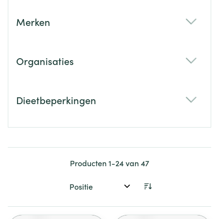
Merken
filter
Organisaties
filter
Dieetbeperkingen
filter
Producten
1
-
24
van
47
Sorteer op: