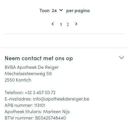
Toon
per pagina
Pagina's
U lees momenteel pagina
Pagina
1
2
Neem contact met ons op
BVBA Apotheek De Reiger
Mechelsesteenweg 59
2550
Kontich
Telefoon:
+32 3 457 03 72
E-mailadres:
info@
apotheekdereiger.be
APB nummer:
113101
Apotheek titularis:
Marleen Nijs
BTW nummer:
BE0425748440