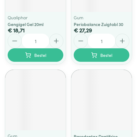
Qualiphar
Gum
Gengigel Gel 20ml
Periobalance Zuigtabl 30
€ 18,71
€ 27,29
Aantal
Aantal
Bestel
Bestel
Gum
Parodontax Dentifrice