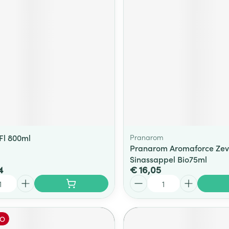
 Fl 800ml
Pranarom
Pranarom Aromaforce Zev
Sinassappel Bio75ml
4
€ 16,05
Aantal
O