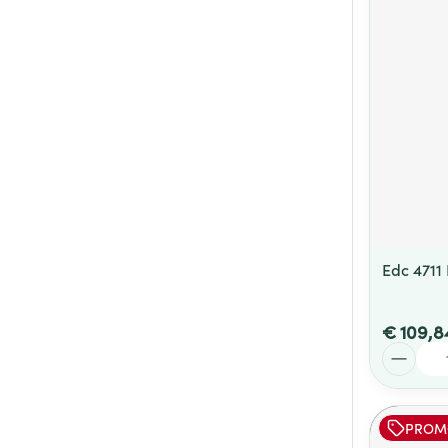
Edc 4711
€ 109,8
Aantal
PROM