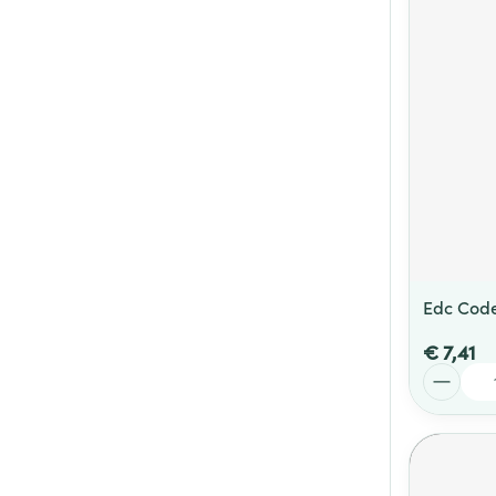
Edc Code
€ 7,41
Aantal