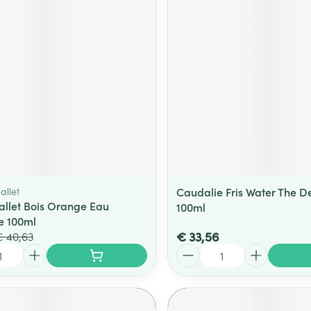
ging
Supplementen
Insectenwe
Mondmaskers
middelen
ssen
 -
id
d
allet
Caudalie Fris Water The D
llet Bois Orange Eau
100ml
Zelfbruiner
Scheren
e 100ml
€ 33,56
 40,63
Aantal