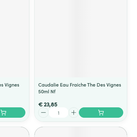
rende
Parfums en
geurproducten
es Vignes
Caudalie Eau Fraiche The Des Vignes
50ml Nf
CBD
€ 23,85
Aantal