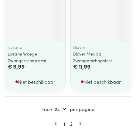
Livsane
Biover
Livsane Vroege
Biover Medical
Zwangerschapstest
Zwangerschapstest
€ 9,99
€ 11,99
Niet beschikbaar
Niet beschikbaar
Toon
per pagina
Pagina's
U lees momenteel pagina
Pagina
1
2