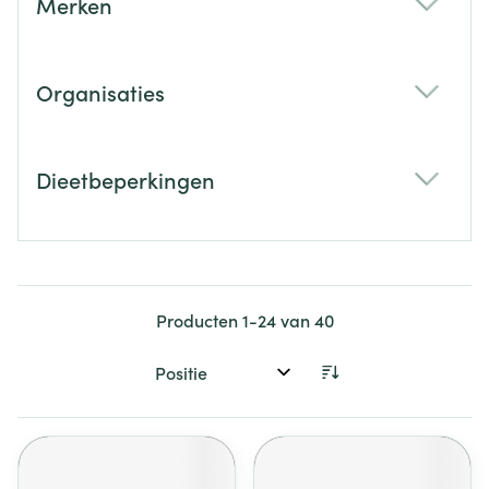
Merken
filter
Organisaties
filter
Dieetbeperkingen
filter
Producten
1
-
24
van
40
Sorteer op: