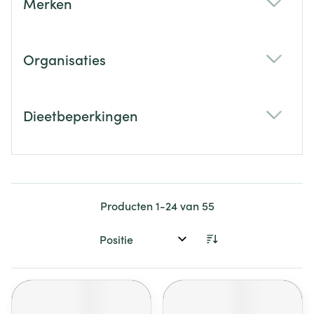
Merken
filter
Organisaties
filter
Dieetbeperkingen
filter
Producten
1
-
24
van
55
Sorteer op: