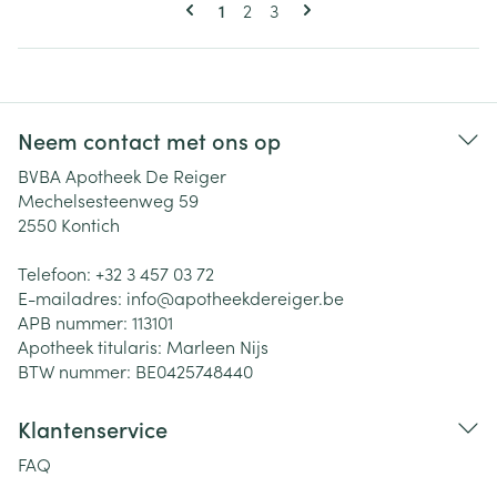
Pagina's
U lees momenteel pagina
Pagina
Pagina
1
2
3
Neem contact met ons op
BVBA Apotheek De Reiger
Mechelsesteenweg 59
2550
Kontich
Telefoon:
+32 3 457 03 72
E-mailadres:
info@
apotheekdereiger.be
APB nummer:
113101
Apotheek titularis:
Marleen Nijs
BTW nummer:
BE0425748440
Klantenservice
FAQ