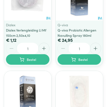
Dialex
Q-viva
Dialex Verlengleiding Ll Mf
Q-viva Probiotic Allergen
150cm 2,50x4,10
Navulling Spray 180ml
€ 1,12
€ 24,95
Aantal
Aantal
Bestel
Bestel