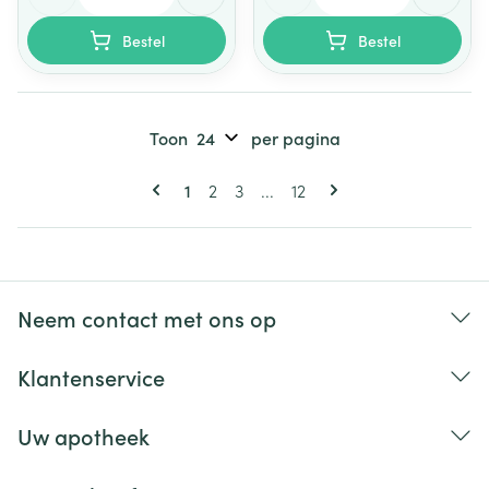
Bestel
Bestel
Toon
per pagina
Pagina's
U lees momenteel pagina
Pagina
Pagina
Pagina
1
2
3
...
12
Neem contact met ons op
Klantenservice
Uw apotheek