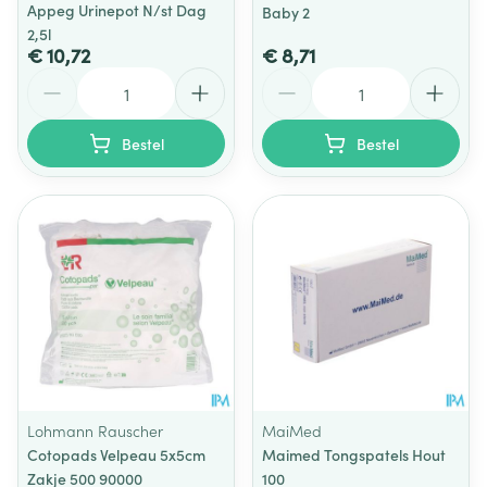
Appeg Urinepot N/st Dag
Baby 2
2,5l
€ 10,72
€ 8,71
Aantal
Aantal
Bestel
Bestel
Lohmann Rauscher
MaiMed
Cotopads Velpeau 5x5cm
Maimed Tongspatels Hout
Zakje 500 90000
100