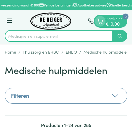
Dia 1 van 1
Ga naar de inhoud
 verzending vanaf € 100
Veilige betalingen
Apothekersadvies
Snelle beschi
0
0 artikelen
Menu
€ 0,00
Medic
Zoek
Product, merk, categorie...
Home
/
Thuiszorg en EHBO
/
EHBO
/
Medische hulpmiddelen
Medische hulpmiddelen
Filteren
Producten
1
-
24
van
285