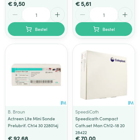
€ 9,50
€ 5,61
Aantal
Aantal
Bestel
Bestel
B. Braun
SpeediCath
Actreen Lite Mini Sonde
Speedicath Compact
Prelubrif. Ch14 30 228014j
Cath.set Man Ch12-18 20
28422
€ 92,68
€ 70,00