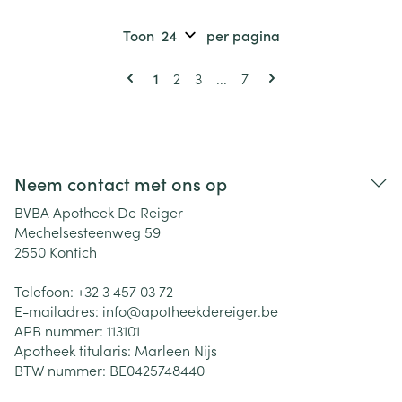
Toon
per pagina
Pagina's
U lees momenteel pagina
Pagina
Pagina
Pagina
1
2
3
...
7
Neem contact met ons op
BVBA Apotheek De Reiger
Mechelsesteenweg 59
2550
Kontich
Telefoon:
+32 3 457 03 72
E-mailadres:
info@
apotheekdereiger.be
APB nummer:
113101
Apotheek titularis:
Marleen Nijs
BTW nummer:
BE0425748440