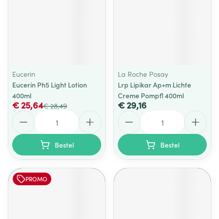
Eucerin
La Roche Posay
Eucerin Ph5 Light Lotion
Lrp Lipikar Ap+m Lichte
400ml
Creme Pompfl 400ml
€ 25,64
€ 29,16
€ 28,49
Aantal
Aantal
Bestel
Bestel
PROMO