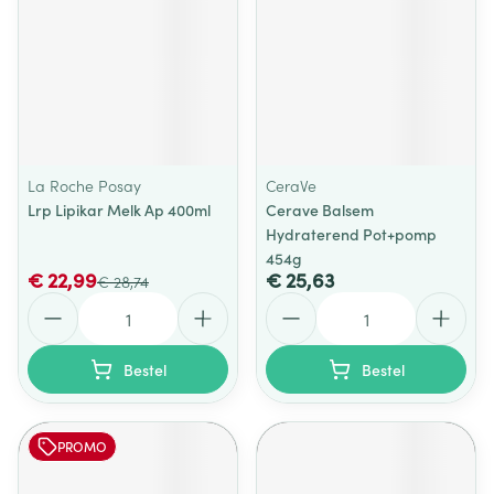
La Roche Posay
CeraVe
Lrp Lipikar Melk Ap 400ml
Cerave Balsem
Hydraterend Pot+pomp
454g
€ 22,99
€ 25,63
€ 28,74
Aantal
Aantal
Bestel
Bestel
PROMO