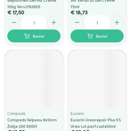
Bepanthen Derma Creme
Svr Xerial 30 Gel Creme
100g Verv.1762855
75ml
€ 17,50
€ 18,73
Aantal
Aantal
Bestel
Bestel
Cotopads
Eucerin
Cotopads Velpeau 8x10cm
Eucerin Urearepair Plus 5%
Zakje 200 90001
Urea Lot.parf.rust400ml