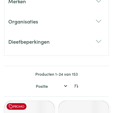
Merken
filter
Organisaties
filter
Dieetbeperkingen
filter
Producten
1
-
24
van
153
Sorteer op:
PROMO