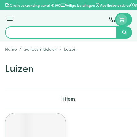
Ga naar de inhoud
Gratis verzending vanaf € 100
Veilige betalingen
Apothekersadvies
S
Menu
Zoek
Product, merk, categorie...
Home
/
Geneesmiddelen
/
Luizen
Luizen
1
item