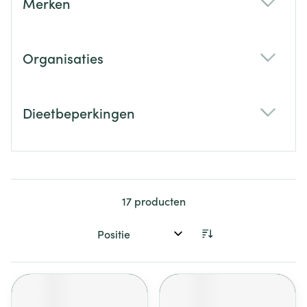
Merken
filter
Organisaties
filter
Dieetbeperkingen
filter
17
producten
Sorteer op: