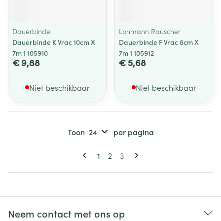
Dauerbinde
Lohmann Rauscher
Dauerbinde K Vrac 10cm X
Dauerbinde F Vrac 8cm X
7m 1 105910
7m 1 105912
€ 9,88
€ 5,68
Niet beschikbaar
Niet beschikbaar
Toon
per pagina
Pagina's
U lees momenteel pagina
Pagina
Pagina
1
2
3
Neem contact met ons op