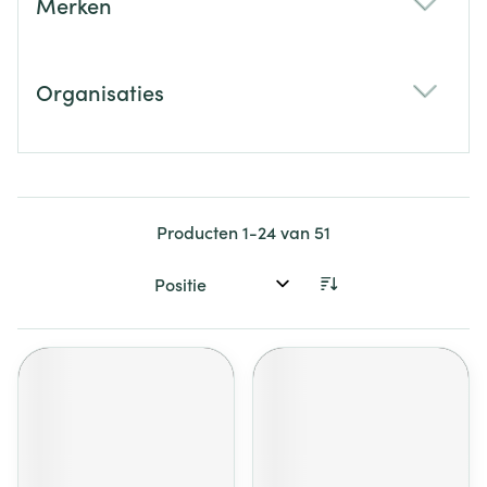
Merken
filter
Organisaties
filter
Producten
1
-
24
van
51
Sorteer op: