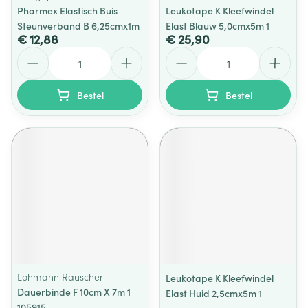
Pharmex Elastisch Buis
Leukotape K Kleefwindel
Steunverband B 6,25cmx1m
Elast Blauw 5,0cmx5m 1
€ 12,88
€ 25,90
Aantal
Aantal
Bestel
Bestel
Lohmann Rauscher
Leukotape K Kleefwindel
Dauerbinde F 10cm X 7m 1
Elast Huid 2,5cmx5m 1
105915