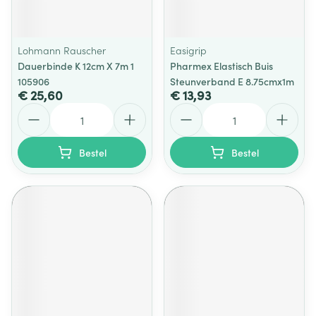
Lohmann Rauscher
Easigrip
Dauerbinde K 12cm X 7m 1
Pharmex Elastisch Buis
105906
Steunverband E 8.75cmx1m
€ 25,60
€ 13,93
Aantal
Aantal
Bestel
Bestel