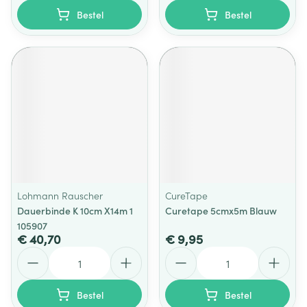
Bestel
Bestel
Lohmann Rauscher
CureTape
Dauerbinde K 10cm X14m 1
Curetape 5cmx5m Blauw
105907
€ 40,70
€ 9,95
Aantal
Aantal
Bestel
Bestel