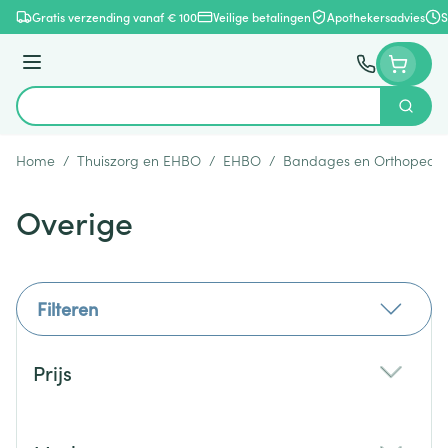
Ga naar de inhoud
Gratis verzending vanaf € 100
Veilige betalingen
Apothekersadvies
S
Menu
Zoek
Product, merk, categorie...
Home
/
Thuiszorg en EHBO
/
EHBO
/
Bandages en Orthopedie
Overige
Filteren
Doorgaan naar productlijst
Prijs
filter