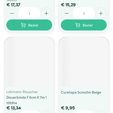
€ 17,37
€ 15,29
Aantal
Aantal
Bestel
Bestel
Lohmann Rauscher
Curetape 5cmx5m Beige
Dauerbinde F 6cm X 7m 1
105914
€ 13,34
€ 9,95
Aantal
Aantal