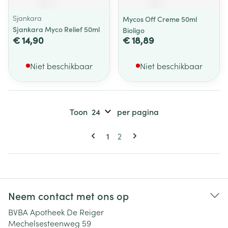
Sjankara
Mycos Off Creme 50ml
Sjankara Myco Relief 50ml
Bioligo
€ 14,90
€ 18,89
Niet beschikbaar
Niet beschikbaar
Toon
per pagina
Pagina's
U lees momenteel pagina
Pagina
1
2
Neem contact met ons op
BVBA Apotheek De Reiger
Mechelsesteenweg 59