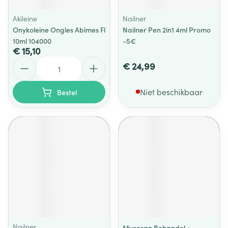
Akileine
Nailner
Onykoleine Ongles Abimes Fl
Nailner Pen 2in1 4ml Promo
10ml 104000
-5€
€ 15,10
Aantal
€ 24,99
Niet beschikbaar
Bestel
Nailner
Mycosan Behandel +