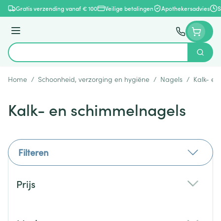
Ga naar de inhoud
Gratis verzending vanaf € 100
Veilige betalingen
Apothekersadvies
S
Menu
Zoek
Product, merk, categorie...
Home
/
Schoonheid, verzorging en hygiëne
/
Nagels
/
Kalk- en
Kalk- en schimmelnagels
Filteren
Doorgaan naar productlijst
Prijs
filter