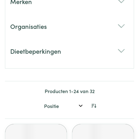
Merken
filter
Organisaties
filter
Dieetbeperkingen
filter
Producten
1
-
24
van
32
Sorteer op: