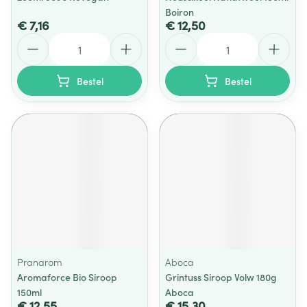
Boiron
€ 7,16
€ 12,50
Aantal
Aantal
Bestel
Bestel
Pranarom
Aboca
Aromaforce Bio Siroop
Grintuss Siroop Volw 180g
150ml
Aboca
€ 12,55
€ 15,30