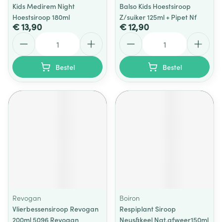
Kids Medirem Night
Balso Kids Hoestsiroop
Hoestsiroop 180ml
Z/suiker 125ml + Pipet Nf
€ 13,90
€ 12,90
Aantal
Aantal
Bestel
Bestel
Revogan
Boiron
Vlierbessensiroop Revogan
Respiplant Siroop
200ml 5096 Revogan
Neus&keel Nat.afweer150ml