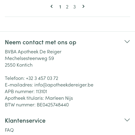
Pagina's
U lees momenteel pagina
Pagina
Pagina
1
2
3
Neem contact met ons op
BVBA Apotheek De Reiger
Mechelsesteenweg 59
2550
Kontich
Telefoon:
+32 3 457 03 72
E-mailadres:
info@
apotheekdereiger.be
APB nummer:
113101
Apotheek titularis:
Marleen Nijs
BTW nummer:
BE0425748440
Klantenservice
FAQ