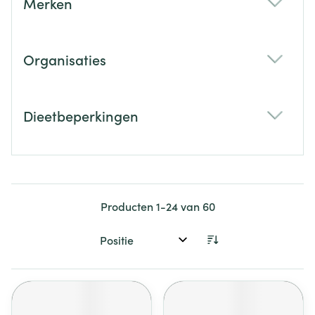
Merken
filter
Organisaties
filter
Dieetbeperkingen
filter
Producten
1
-
24
van
60
Sorteer op: