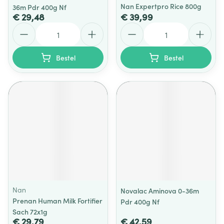
Nan Expertpro Rice 800g
36m Pdr 400g Nf
€ 29,48
€ 39,99
Aantal
Aantal
Bestel
Bestel
Nan
Novalac Aminova 0-36m
Prenan Human Milk Fortifier
Pdr 400g Nf
Sach 72x1g
€ 29,79
€ 42,59