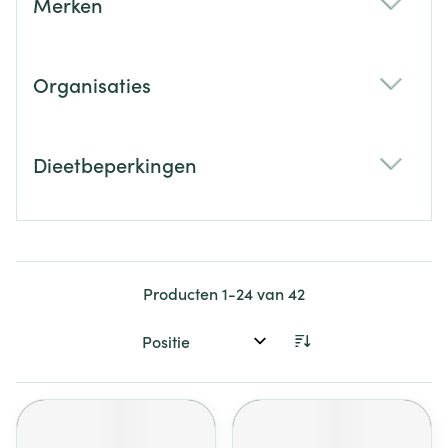
Merken
filter
Organisaties
filter
Dieetbeperkingen
filter
Producten
1
-
24
van
42
Sorteer op: