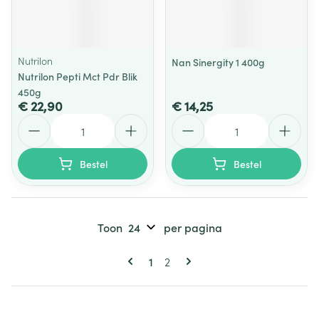
Nutrilon
Nan Sinergity 1 400g
Nutrilon Pepti Mct Pdr Blik
450g
€ 22,90
€ 14,25
Aantal
Aantal
Bestel
Bestel
Toon
per pagina
Pagina's
U lees momenteel pagina
Pagina
1
2