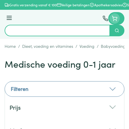
Ga naar de inhoud
Gratis verzending vanaf € 100
Veilige betalingen
Apothekersadvies
S
Menu
Zoek
Product, merk, categorie...
Home
/
Dieet, voeding en vitamines
/
Voeding
/
Babyvoeding
Medische voeding 0-1 jaar
Filteren
Doorgaan naar productlijst
Prijs
filter