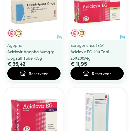
Geneesmiddel
Op voorschrift
Geneesmiddel
Op voorschrift
Agepha
Eurogenerics (EG)
Aciclovir Agepha 30mg/g
Aciclovir EG 200 Tabl
Oogzalf Tube 4,5g
25X200Mg
€ 35,42
€ 11,95
Reserveer
Reserveer