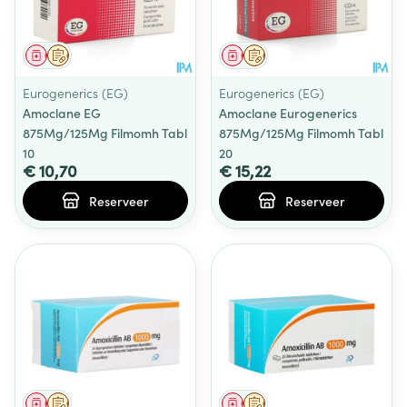
Geneesmiddel
Op voorschrift
Geneesmiddel
Op voorschrift
Eurogenerics (EG)
Eurogenerics (EG)
Amoclane EG
Amoclane Eurogenerics
875Mg/125Mg Filmomh Tabl
875Mg/125Mg Filmomh Tabl
10
20
€ 10,70
€ 15,22
Reserveer
Reserveer
Geneesmiddel
Op voorschrift
Geneesmiddel
Op voorschrift