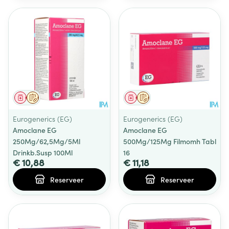
Geneesmiddel
Op voorschrift
Geneesmiddel
Op voorschrift
Eurogenerics (EG)
Eurogenerics (EG)
Amoclane EG
Amoclane EG
250Mg/62,5Mg/5Ml
500Mg/125Mg Filmomh Tabl
Drinkb.Susp 100Ml
16
€ 10,88
€ 11,18
Reserveer
Reserveer