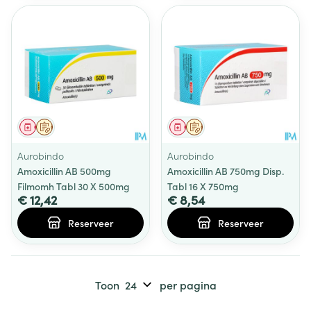
Geneesmiddel
Op voorschrift
Geneesmiddel
Op voorschrift
Aurobindo
Aurobindo
Amoxicillin AB 500mg
Amoxicillin AB 750mg Disp.
Filmomh Tabl 30 X 500mg
Tabl 16 X 750mg
€ 12,42
€ 8,54
Reserveer
Reserveer
Toon
per pagina