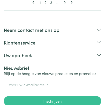
Pagina's
U lees momenteel pagina
Pagina
Pagina
Pagina
1
2
3
...
19
Neem contact met ons op
Klantenservice
Uw apotheek
Nieuwsbrief
Blijf op de hoogte van nieuwe producten en promoties
E-mail adres
Inschrijven