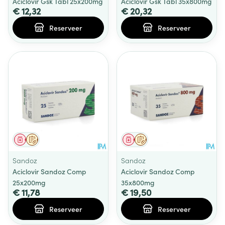
Aciclovir Gsk Tabl 25x200mg
Aciclovir Gsk Tabl 35x800mg
€ 12,32
€ 20,32
Reserveer
Reserveer
Geneesmiddel
Op voorschrift
Geneesmiddel
Op voorschrift
Sandoz
Sandoz
Aciclovir Sandoz Comp
Aciclovir Sandoz Comp
25x200mg
35x800mg
€ 11,78
€ 19,50
Reserveer
Reserveer