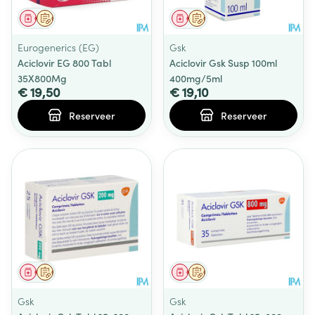
Geneesmiddel
Op voorschrift
Geneesmiddel
Op voorschrift
Eurogenerics (EG)
Gsk
Aciclovir EG 800 Tabl
Aciclovir Gsk Susp 100ml
35X800Mg
400mg/5ml
€ 19,50
€ 19,10
Reserveer
Reserveer
Geneesmiddel
Op voorschrift
Geneesmiddel
Op voorschrift
Gsk
Gsk