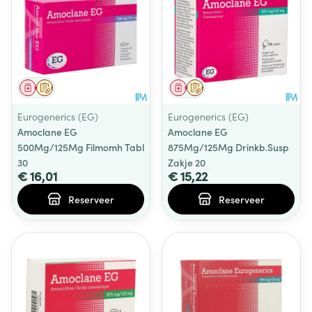
Geneesmiddel
Op voorschrift
Geneesmiddel
Op voorschrift
Eurogenerics (EG)
Eurogenerics (EG)
Amoclane EG
Amoclane EG
500Mg/125Mg Filmomh Tabl
875Mg/125Mg Drinkb.Susp
30
Zakje 20
€ 16,01
€ 15,22
Reserveer
Reserveer