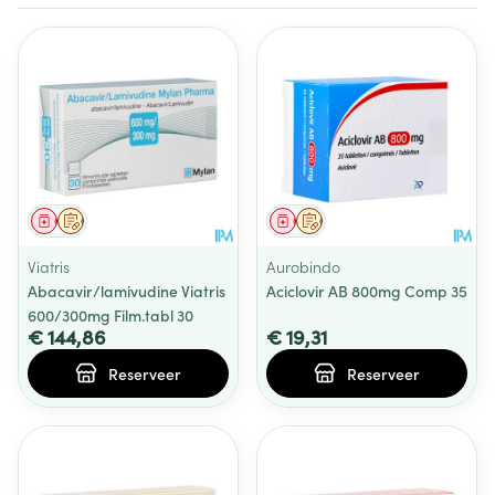
Geneesmiddel
Op voorschrift
Geneesmiddel
Op voorschrift
Viatris
Aurobindo
Abacavir/lamivudine Viatris
Aciclovir AB 800mg Comp 35
600/300mg Film.tabl 30
€ 144,86
€ 19,31
Reserveer
Reserveer