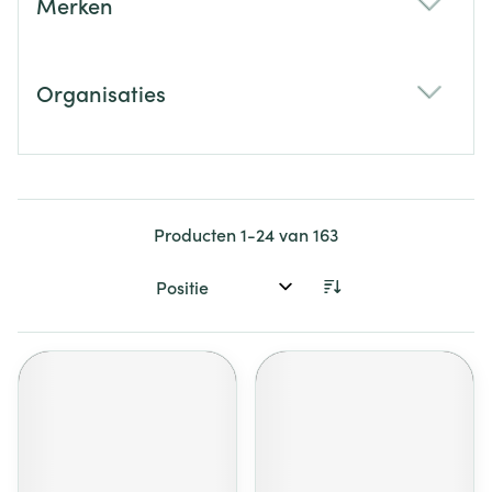
Merken
filter
Organisaties
filter
Producten
1
-
24
van
163
Sorteer op: