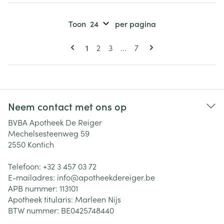
Toon
per pagina
Pagina's
U lees momenteel pagina
Pagina
Pagina
Pagina
1
2
3
...
7
Neem contact met ons op
BVBA Apotheek De Reiger
Mechelsesteenweg 59
2550
Kontich
Telefoon:
+32 3 457 03 72
E-mailadres:
info@
apotheekdereiger.be
APB nummer:
113101
Apotheek titularis:
Marleen Nijs
BTW nummer:
BE0425748440