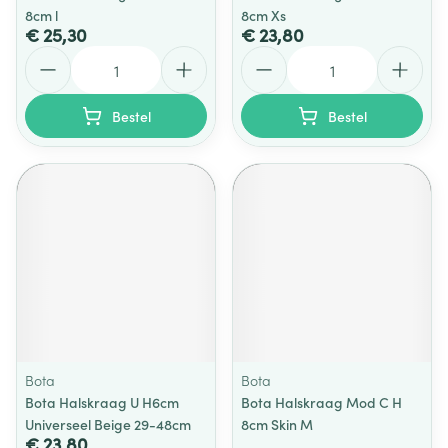
8cm l
8cm Xs
€ 25,30
€ 23,80
Aantal
Aantal
Bestel
Bestel
Bota
Bota
Bota Halskraag U H6cm
Bota Halskraag Mod C H
Universeel Beige 29-48cm
8cm Skin M
€ 23,80