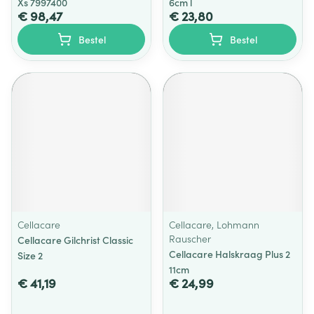
Xs 7997400
6cm l
€ 98,47
€ 23,80
Bestel
Bestel
Cellacare
Cellacare, Lohmann
Rauscher
Cellacare Gilchrist Classic
Cellacare Halskraag Plus 2
Size 2
11cm
€ 41,19
€ 24,99