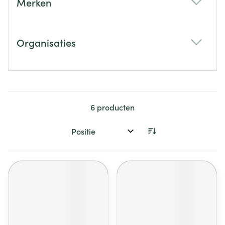
Merken
filter
Organisaties
filter
6
producten
Sorteer op: