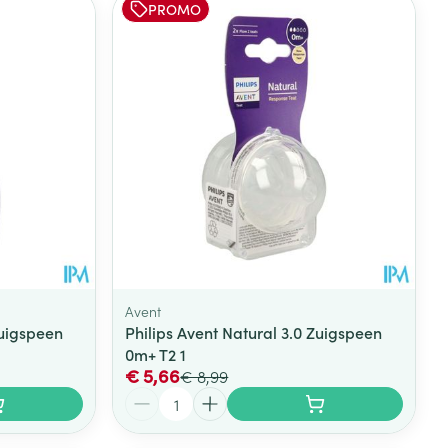
PROMO
rende
Parfums en
geurproducten
Avent
Zuigspeen
Philips Avent Natural 3.0 Zuigspeen
0m+ T2 1
CBD
€ 5,66
€ 8,99
Aantal