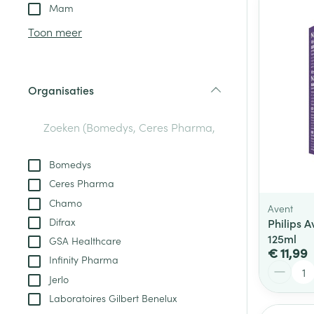
Aerosol toestel
kloven
Tabletten
Mam
Aerosol access
Blaren
Creme, gel en 
Toon meer
Zuurstof
Eelt
Eksteroog - lik
Ademhalingsste
Organisaties
Toon meer
filter
Spieren en gew
Specifiek voor
Bomedys
Naalden en spu
Ceres Pharma
Lichaamsverzo
Infecties
Chamo
Spuiten
Avent
Deodorant
Difrax
Philips A
Oplossing voor 
Gezichtsverzor
125ml
GSA Healthcare
Naalden
€ 11,99
Luizen
Infinity Pharma
Aantal
Naalden voor i
Jerlo
pennaalden
Laboratoires Gilbert Benelux
Diagnostica
Toon meer