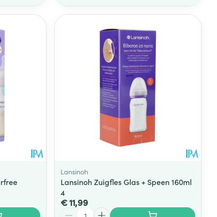
Lansinoh
irfree
Lansinoh Zuigfles Glas + Speen 160ml
4
€ 11,99
Aantal