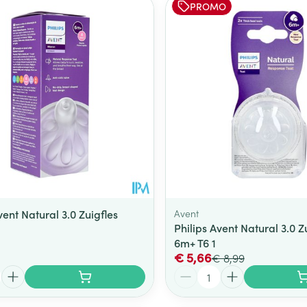
PROMO
Toon meer
ging
Supplementen
Insectenwe
Mondmaskers
middelen
ssen
 -
id
d
vent Natural 3.0 Zuigfles
Avent
Philips Avent Natural 3.0 
6m+ T6 1
Zelfbruiner
Scheren
€ 5,66
€ 8,99
Aantal