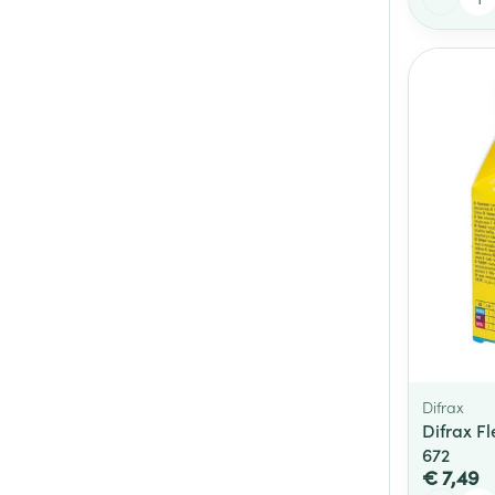
Difrax
Difrax F
672
€ 7,49