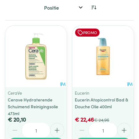
Sorteer op:
PROMO
CeraVe
Eucerin
Cerave Hydraterende
Eucerin Atopicontrol Bad &
Schuimend Reinigingsolie
Douche Olie 400ml
473ml
€ 20,10
€ 22,46
€ 24,96
Aantal
Aantal