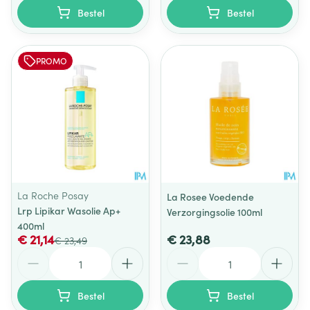
Bestel
Bestel
PROMO
La Roche Posay
La Rosee Voedende
Lrp Lipikar Wasolie Ap+
Verzorgingsolie 100ml
400ml
€ 21,14
€ 23,88
€ 23,49
Aantal
Aantal
Bestel
Bestel