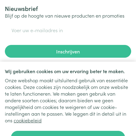
Nieuwsbrief
Blijf op de hoogte van nieuwe producten en promoties
E-mail adres
Inschrijven
Door op inschrijven te klikken, schrijft u zich in voor onze
nieuwsbrief en gaat u akkoord met onze
privacy policy
.
Wij gebruiken cookies om uw ervaring beter te maken.
Onze webshop maakt uitsluitend gebruik van essentiële
cookies. Deze cookies zijn noodzakelijk om onze website
te laten functioneren. We maken geen gebruik van
andere soorten cookies; daarom bieden we geen
mogelijkheid om cookies te weigeren of uw cookie-
instellingen aan te passen. We leggen dit in detail uit in
Juridische links
ons
cookiebeleid