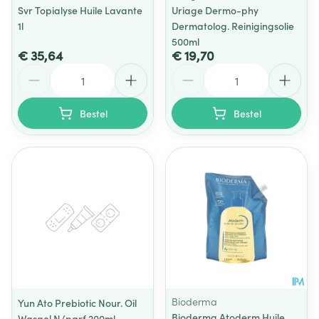
Svr Topialyse Huile Lavante
Uriage Dermo-phy
1l
Dermatolog. Reinigingsolie
500ml
€ 35,64
€ 19,70
Aantal
Aantal
Bestel
Bestel
Bioderma
Yun Ato Prebiotic Nour. Oil
Bioderma Atoderm Huile
Wasgel N/parf 200ml