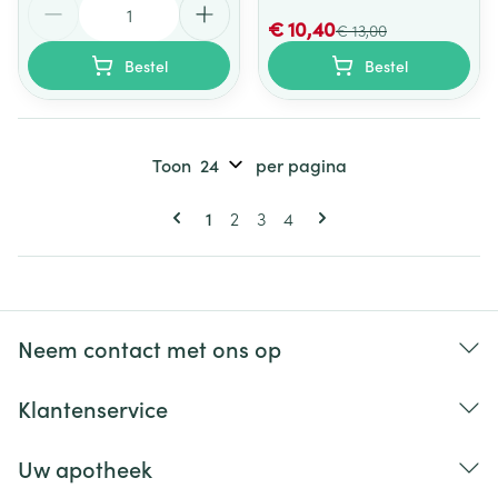
€ 10,40
€ 13,00
Bestel
Bestel
Toon
per pagina
Pagina's
U lees momenteel pagina
Pagina
Pagina
Pagina
1
2
3
4
Neem contact met ons op
Klantenservice
Uw apotheek