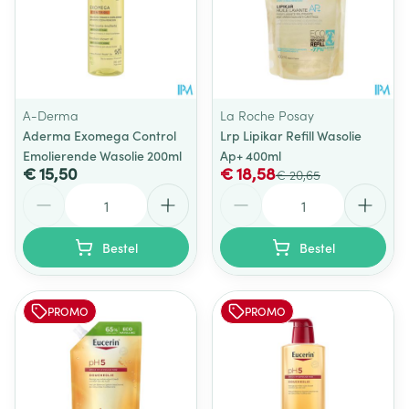
A-Derma
La Roche Posay
Aderma Exomega Control
Lrp Lipikar Refill Wasolie
Emolierende Wasolie 200ml
Ap+ 400ml
€ 15,50
€ 18,58
€ 20,65
Aantal
Aantal
Bestel
Bestel
PROMO
PROMO