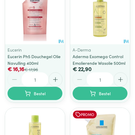
Eucerin
A-Derma
Eucerin Ph5 Douchegel Olie
Aderma Exomega Control
Navulling 400ml
Emolierende Wasolie 500ml
€ 16,16
€ 22,90
€ 17,96
Aantal
Aantal
Bestel
Bestel
PROMO