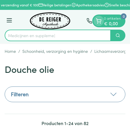
Dia 1 van 1
Ga naar de inhoud
 verzending vanaf € 100
Veilige betalingen
Apothekersadvies
Snelle beschi
0
0 artikelen
Menu
€ 0,00
Med
Zoek
Product, merk, categorie...
Home
/
Schoonheid, verzorging en hygiëne
/
Lichaamsverzorgi
Douche olie
Filteren
Producten
1
-
24
van
82