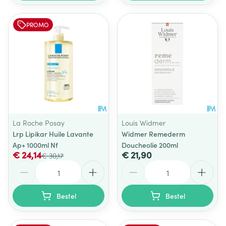
PROMO
La Roche Posay
Louis Widmer
Lrp Lipikar Huile Lavante
Widmer Remederm
Ap+ 1000ml Nf
Doucheolie 200ml
€ 24,14
€ 21,90
€ 30,17
Aantal
Aantal
Bestel
Bestel