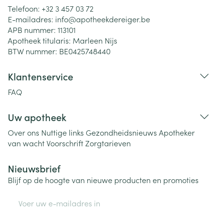
Telefoon:
+32 3 457 03 72
E-mailadres:
info@
apotheekdereiger.be
APB nummer:
113101
Apotheek titularis:
Marleen Nijs
BTW nummer:
BE0425748440
Klantenservice
FAQ
Uw apotheek
Over ons
Nuttige links
Gezondheidsnieuws
Apotheker
van wacht
Voorschrift
Zorgtarieven
Nieuwsbrief
Blijf op de hoogte van nieuwe producten en promoties
E-mail adres