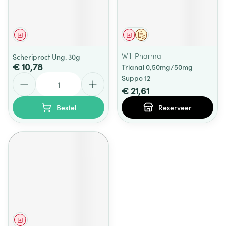
Geneesmiddel
Geneesmiddel
Op voorschrift
Will Pharma
Scheriproct Ung. 30g
€ 10,78
Trianal 0,50mg/50mg
Aantal
Suppo 12
€ 21,61
Bestel
Reserveer
Geneesmiddel