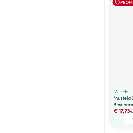
PROM
Mustela
Mustela 
Bescherm
€ 17,73
€
Aantal