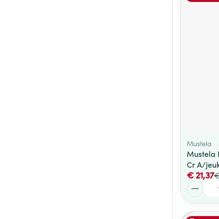
Mustela
Mustela 
Cr A/jeu
€ 21,37
€
Aantal