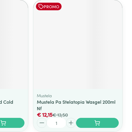
PROMO
Mustela
d Cold
Mustela Pa Stelatopia Wasgel 200ml
Nf
€ 12,15
€ 13,50
Aantal