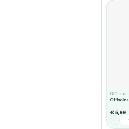
Offisoins
Offisoin
€ 5,99
Aantal