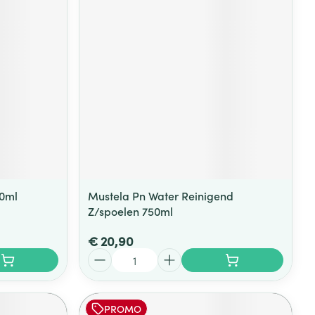
rende
Parfums en
geurproducten
00ml
Mustela Pn Water Reinigend
Z/spoelen 750ml
CBD
€ 20,90
Aantal
PROMO