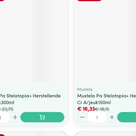
Mustela
Pa Stelatopia+ Herstellende
Mustela Pa Stelatopia+ He
k300ml
Cr A/jeuk150ml
€ 16,33
 23,75
€ 18,15
Aantal