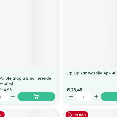
ging
Supplementen
Insectenwe
Mondmaskers
middelen
ssen
 -
id
d
Lrp Lipikar Wasolie Ap+ 4
Pa Stelatopia Emollierende
Zelfbruiner
Scheren
ht 40ml
€ 23,49
 14,95
Aantal
O
PROMO