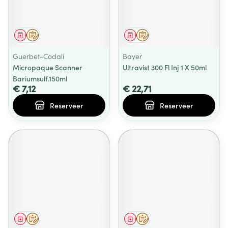
Geneesmiddel
Op voorschrift
Geneesmiddel
Op voorschrift
Guerbet-Codali
Bayer
Micropaque Scanner
Ultravist 300 Fl Inj 1 X 50ml
Bariumsulf.150ml
€ 7,12
€ 22,71
Reserveer
Reserveer
Geneesmiddel
Op voorschrift
Geneesmiddel
Op voorschrift