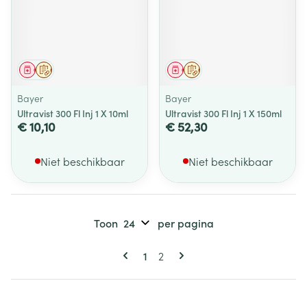
Geneesmiddel
Op voorschrift
Geneesmiddel
Op voorschrift
Bayer
Bayer
Ultravist 300 Fl Inj 1 X 10ml
Ultravist 300 Fl Inj 1 X 150ml
€ 10,10
€ 52,30
Niet beschikbaar
Niet beschikbaar
Toon
per pagina
Pagina's
U lees momenteel pagina
Pagina
1
2