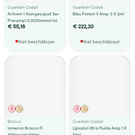
Guerbet-Codali
Guerbet-Codali
Artirem 1 Voorgev.spuit Ser
Bleu Patent V Amp. 5 X 2ml
Prerempl 0,0025mmol/ml
€ 55,18
€ 222,20
Niet beschikbaar
Niet beschikbaar
Geneesmiddel
Op voorschrift
Geneesmiddel
Op voorschrift
Bracco
Guerbet-Codali
Iomeron Bracco Fl
Lipiodol Ultra Fluide Amp 1 X
300mg/ml 100ml
10ml