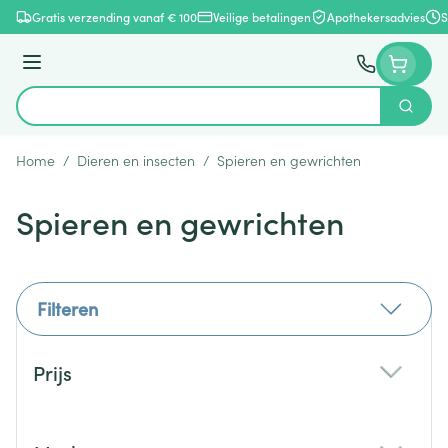
Ga naar de inhoud
Gratis verzending vanaf € 100
Veilige betalingen
Apothekersadvies
S
Menu
Zoek
Product, merk, categorie...
Home
/
Dieren en insecten
/
Spieren en gewrichten
Spieren en gewrichten
Filteren
Doorgaan naar productlijst
Prijs
filter