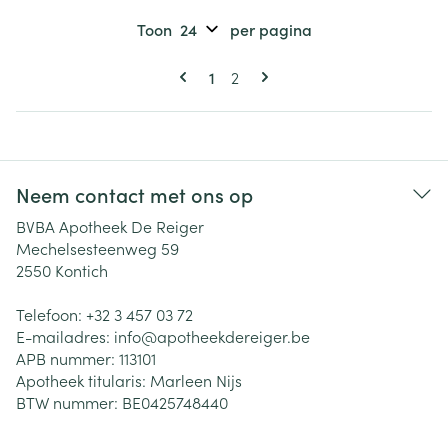
Toon
per pagina
Pagina's
U lees momenteel pagina
Pagina
1
2
Neem contact met ons op
BVBA Apotheek De Reiger
Mechelsesteenweg 59
2550
Kontich
Telefoon:
+32 3 457 03 72
E-mailadres:
info@
apotheekdereiger.be
APB nummer:
113101
Apotheek titularis:
Marleen Nijs
BTW nummer:
BE0425748440