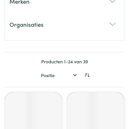
Merken
filter
Organisaties
filter
Producten
1
-
24
van
39
Sorteer op: