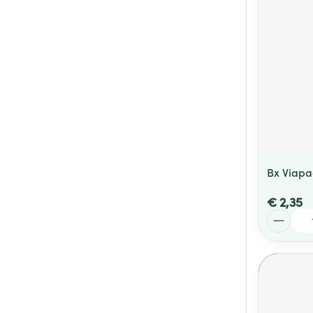
Bx Viapac
€ 2,35
Aantal