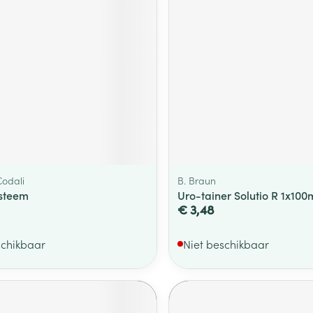
odali
B. Braun
ysteem
Uro-tainer Solutio R 1x100
€ 3,48
schikbaar
Niet beschikbaar