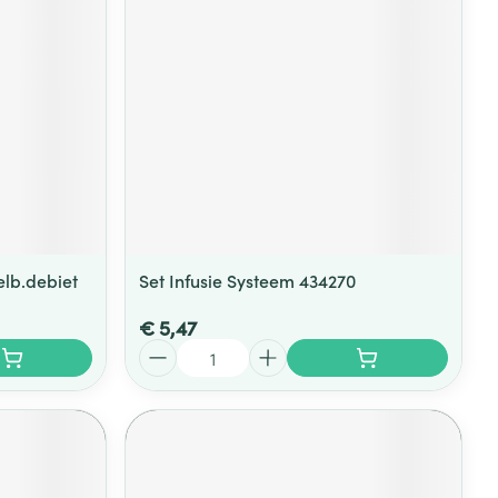
rende
Parfums en
geurproducten
elb.debiet
Set Infusie Systeem 434270
€ 5,47
Aantal
CBD