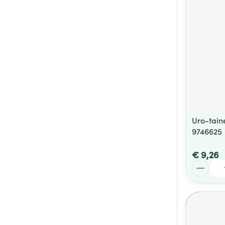
Uro-taine
9746625
€ 9,26
Aantal