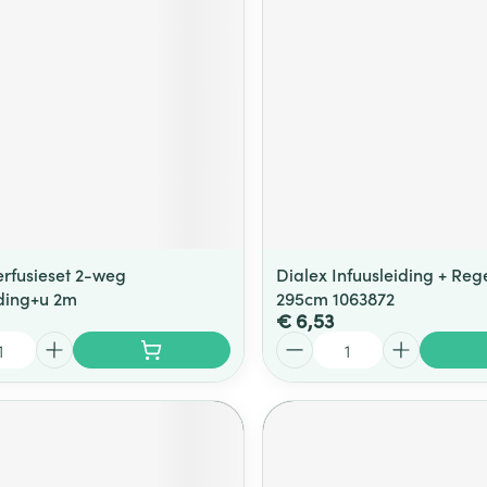
ging
Supplementen
Insectenwe
Mondmaskers
middelen
ssen
 -
id
d
erfusieset 2-weg
Dialex Infuusleiding + Reg
iding+u 2m
295cm 1063872
€ 6,53
Aantal
Zelfbruiner
Scheren