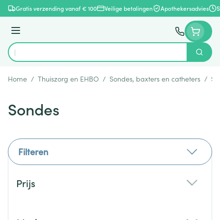
Ga naar de inhoud
Gratis verzending vanaf € 100
Veilige betalingen
Apothekersadvies
S
Menu
Zoek
Product, merk, categorie...
Home
/
Thuiszorg en EHBO
/
Sondes, baxters en catheters
/
So
Sondes
Filteren
Doorgaan naar productlijst
Prijs
filter