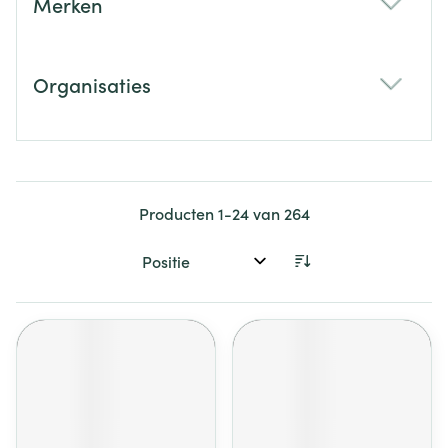
Merken
filter
Organisaties
filter
Producten
1
-
24
van
264
Sorteer op: