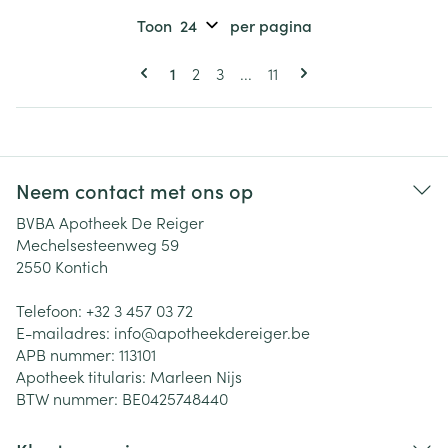
Toon
per pagina
Pagina's
U lees momenteel pagina
Pagina
Pagina
Pagina
1
2
3
...
11
Neem contact met ons op
BVBA Apotheek De Reiger
Mechelsesteenweg 59
2550
Kontich
Telefoon:
+32 3 457 03 72
E-mailadres:
info@
apotheekdereiger.be
APB nummer:
113101
Apotheek titularis:
Marleen Nijs
BTW nummer:
BE0425748440