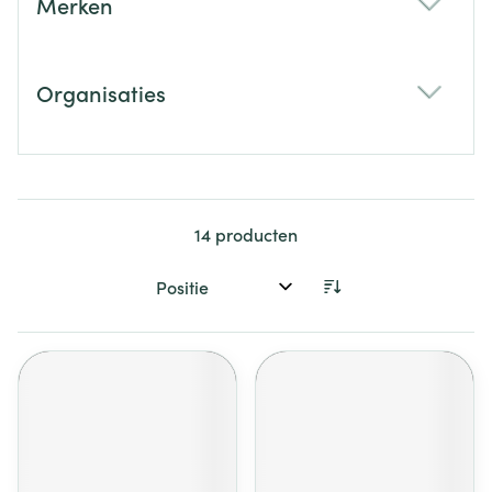
Merken
filter
Organisaties
filter
14
producten
Sorteer op: