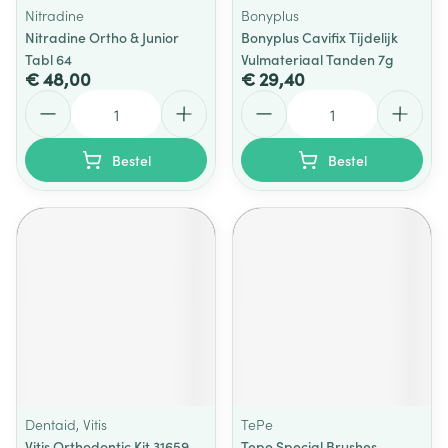
Nitradine
Bonyplus
Nitradine Ortho & Junior
Bonyplus Cavifix Tijdelijk
Tabl 64
Vulmateriaal Tanden 7g
€ 48,00
€ 29,40
Aantal
Aantal
Bestel
Bestel
Dentaid, Vitis
TePe
Vitis Orthodontic Kit 31659
Tepe Special Brushes