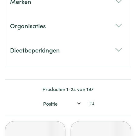
Merken
filter
Organisaties
filter
Dieetbeperkingen
filter
Producten
1
-
24
van
197
Sorteer op: