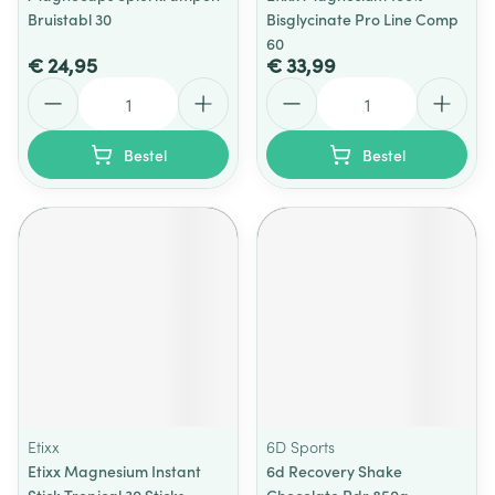
Bruistabl 30
Bisglycinate Pro Line Comp
60
€ 24,95
€ 33,99
Aantal
Aantal
Bestel
Bestel
Etixx
6D Sports
Etixx Magnesium Instant
6d Recovery Shake