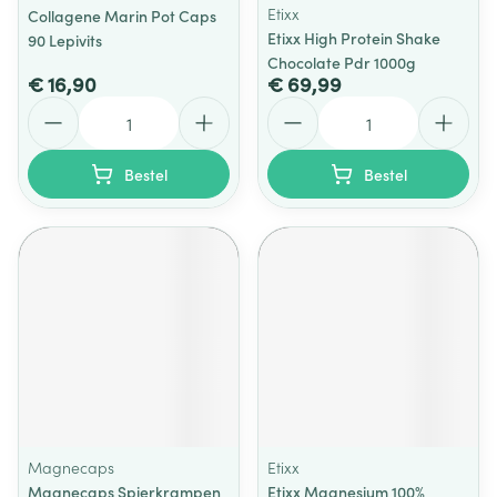
Etixx
Collagene Marin Pot Caps
Etixx High Protein Shake
90 Lepivits
Chocolate Pdr 1000g
€ 16,90
€ 69,99
Aantal
Aantal
Bestel
Bestel
Magnecaps
Etixx
Magnecaps Spierkrampen
Etixx Magnesium 100%