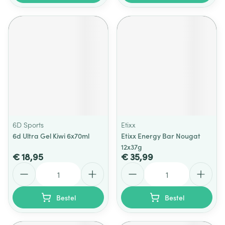
6D Sports
Etixx
6d Ultra Gel Kiwi 6x70ml
Etixx Energy Bar Nougat
12x37g
€ 18,95
€ 35,99
Aantal
Aantal
Bestel
Bestel