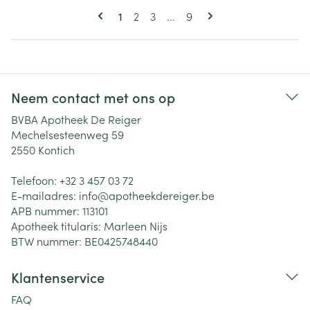
Pagina's
U lees momenteel pagina
Pagina
Pagina
Pagina
1
2
3
...
9
Neem contact met ons op
BVBA Apotheek De Reiger
Mechelsesteenweg 59
2550
Kontich
Telefoon:
+32 3 457 03 72
E-mailadres:
info@
apotheekdereiger.be
APB nummer:
113101
Apotheek titularis:
Marleen Nijs
BTW nummer:
BE0425748440
Klantenservice
FAQ