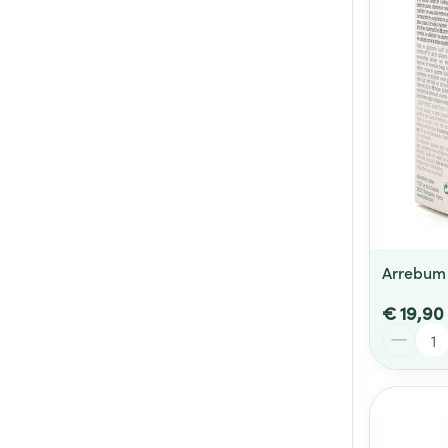
Arrebum 
€ 19,90
Aantal