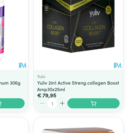
rende
Parfums en
geurproducten
Yuliv
inum 306g
Yuliv 2in1 Active Streng.collagen Boost
Amp30x25ml
€ 79,95
CBD
Aantal