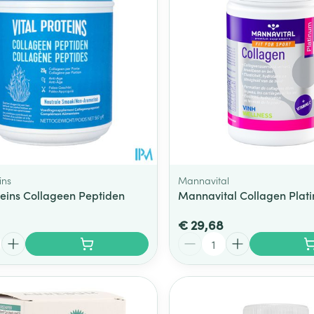
ging
Supplementen
Insectenwe
Mondmaskers
middelen
ssen
 -
id
d
ins
Mannavital
oteins Collageen Peptiden
Mannavital Collagen Plat
€ 29,68
Zelfbruiner
Scheren
Aantal