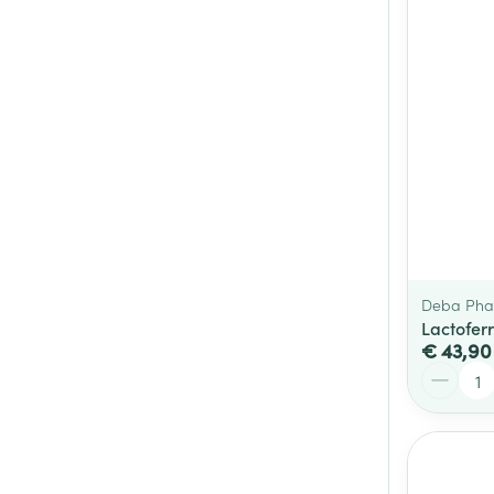
Deba Ph
Lactofer
€ 43,90
Aantal