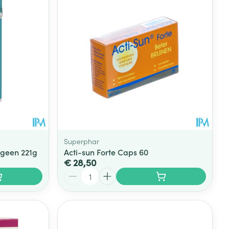
Superphar
ageen 221g
Acti-sun Forte Caps 60
€ 28,50
Aantal