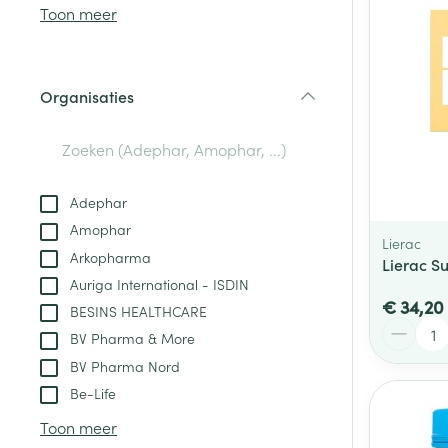
Aerosol access
Blaren
Creme, gel en 
Toon meer
Zuurstof
Eelt
Eksteroog - lik
Ademhalingsste
Organisaties
Toon meer
filter
Spieren en gew
Specifiek voor
Adephar
Naalden en spu
Amophar
Lichaamsverzo
Lierac
Infecties
Arkopharma
Spuiten
Lierac S
Deodorant
Auriga International - ISDIN
Oplossing voor 
Gezichtsverzor
€ 34,20
BESINS HEALTHCARE
Naalden
Aantal
Luizen
BV Pharma & More
Naalden voor i
BV Pharma Nord
pennaalden
Be-Life
Diagnostica
Toon meer
Toon meer