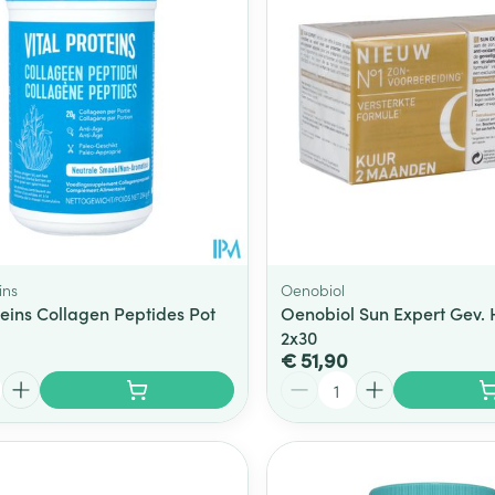
ins
Oenobiol
teins Collagen Peptides Pot
Oenobiol Sun Expert Gev.
2x30
€ 51,90
Aantal