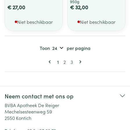
950g
€ 27,00
€ 32,00
Niet beschikbaar
Niet beschikbaar
Toon
per pagina
Pagina's
U lees momenteel pagina
Pagina
Pagina
1
2
3
Neem contact met ons op
BVBA Apotheek De Reiger
Mechelsesteenweg 59
2550
Kontich