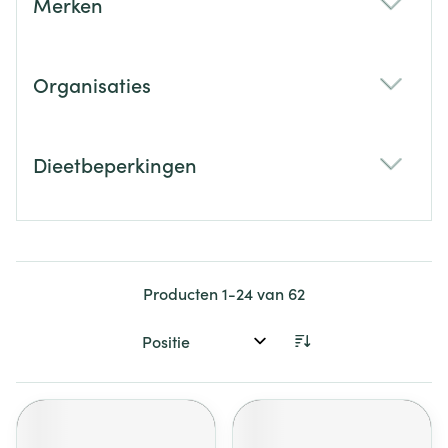
Merken
filter
Organisaties
filter
Dieetbeperkingen
filter
Producten
1
-
24
van
62
Sorteer op: