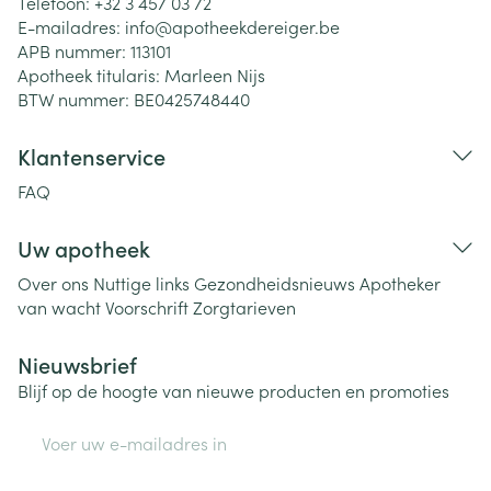
Telefoon:
+32 3 457 03 72
E-mailadres:
info@
apotheekdereiger.be
APB nummer:
113101
Apotheek titularis:
Marleen Nijs
BTW nummer:
BE0425748440
Klantenservice
FAQ
Uw apotheek
Over ons
Nuttige links
Gezondheidsnieuws
Apotheker
van wacht
Voorschrift
Zorgtarieven
Nieuwsbrief
Blijf op de hoogte van nieuwe producten en promoties
E-mail adres