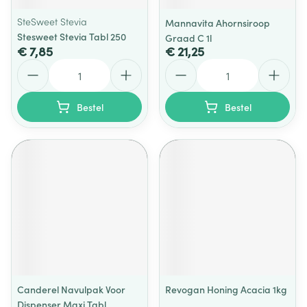
SteSweet Stevia
Mannavita Ahornsiroop
Stesweet Stevia Tabl 250
Graad C 1l
€ 7,85
€ 21,25
Aantal
Aantal
Bestel
Bestel
Canderel Navulpak Voor
Revogan Honing Acacia 1kg
Dispenser Maxi Tabl