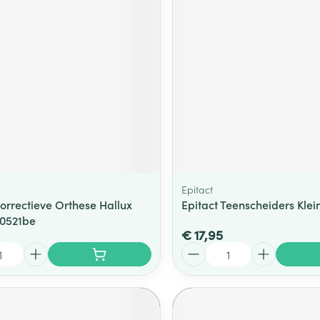
Epitact
Correctieve Orthese Hallux
Epitact Teenscheiders Klei
 0521be
€ 17,95
Aantal