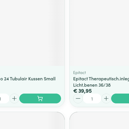
ging
Supplementen
Insectenwe
Mondmaskers
middelen
ssen
 -
id
d
Epitact
o 24 Tubulair Kussen Small
Epitact Therapeutisch.inle
Licht.benen 36/38
€ 39,95
Zelfbruiner
Scheren
Aantal