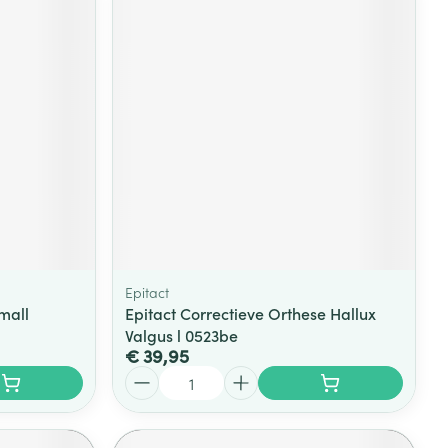
Epitact
mall
Epitact Correctieve Orthese Hallux
Valgus l 0523be
€ 39,95
Aantal