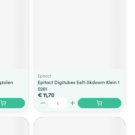
rende
Parfums en
geurproducten
Epitact
gzolen
Epitact Digitubes Eelt-likdoorn Klein 1
0261
€ 11,70
CBD
Aantal