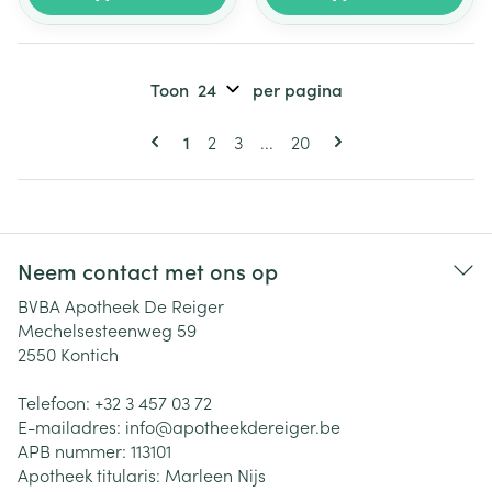
Toon
per pagina
Pagina's
U lees momenteel pagina
Pagina
Pagina
Pagina
1
2
3
...
20
Neem contact met ons op
BVBA Apotheek De Reiger
Mechelsesteenweg 59
2550
Kontich
Telefoon:
+32 3 457 03 72
E-mailadres:
info@
apotheekdereiger.be
APB nummer:
113101
Apotheek titularis:
Marleen Nijs