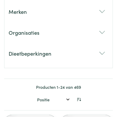
Merken
filter
Organisaties
filter
Dieetbeperkingen
filter
Producten
1
-
24
van
469
Sorteer op: