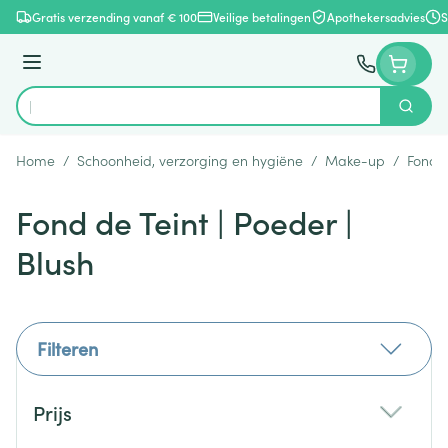
Ga naar de inhoud
Gratis verzending vanaf € 100
Veilige betalingen
Apothekersadvies
S
Menu
Zoek
Product, merk, categorie...
Home
/
Schoonheid, verzorging en hygiëne
/
Make-up
/
Fond d
Fond de Teint | Poeder |
Blush
Filteren
Doorgaan naar productlijst
Prijs
filter