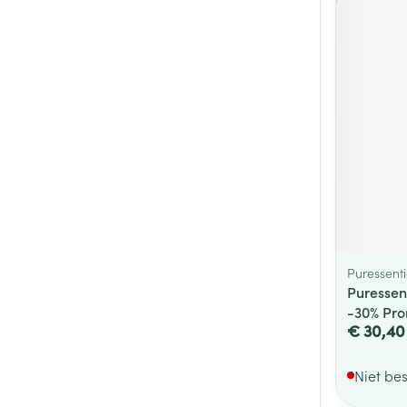
Puressenti
Puressent
-30% Pr
€ 30,40
Niet be