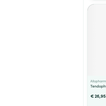
Allophar
Tendophy
€ 26,95