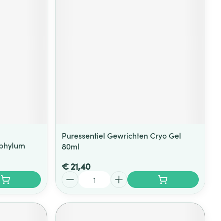
rende
Parfums en
geurproducten
Puressentiel Gewrichten Cryo Gel
phylum
80ml
CBD
€ 21,40
Aantal