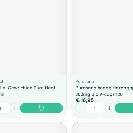
ging
Supplementen
Insectenwe
Mondmaskers
middelen
ssen
 -
id
d
el
Purasana
tiel Gewrichten Pure Heat
Purasana Vegan Harpago
5ml
300mg Bio V-caps 120
Zelfbruiner
Scheren
€ 16,95
Aantal