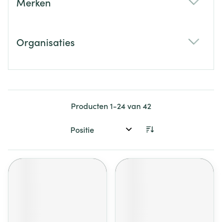
Merken
filter
Organisaties
filter
Producten
1
-
24
van
42
Sorteer op: