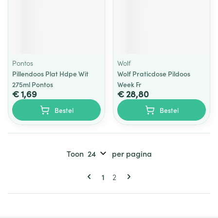
Pontos
Wolf
Pillendoos Plat Hdpe Wit
Wolf Praticdose Pildoos
275ml Pontos
Week Fr
€ 1,69
€ 28,80
Bestel
Bestel
Toon
per pagina
Pagina's
U lees momenteel pagina
Pagina
1
2