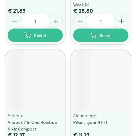
Week Nl
€ 21,83
€ 28,80
Aantal
Aantal
Bestel
Bestel
Anabox
Alphamega
Anabox 7 In One Rainbow
Pillensnijder 4 In 1
Nl-fr Compact
€ 12,37
€ 11,23