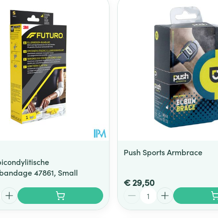
Toon meer
ging
Supplementen
Insectenwe
Mondmaskers
middelen
ssen
 -
id
d
Push Sports Armbrace
icondylitische
bandage 47861, Small
Zelfbruiner
Scheren
€ 29,50
Aantal