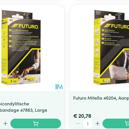
Futuro Mitella 46204, Aa
icondylitische
bandage 47863, Large
€ 20,78
Aantal