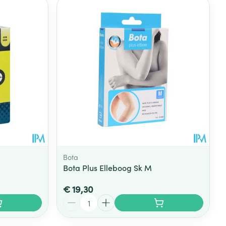
rende
Parfums en
geurproducten
Bota
Bota Plus Elleboog Sk M
CBD
€ 19,30
Aantal