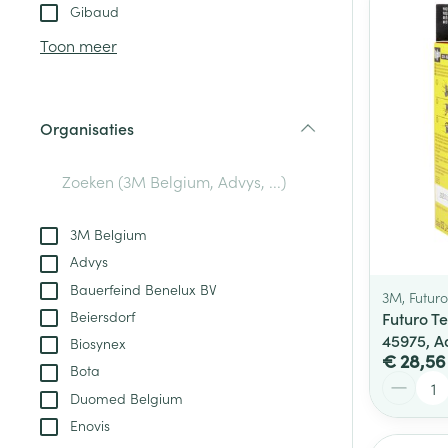
Aerosol toestel
kloven
Tabletten
Gibaud
Aerosol access
Blaren
Creme, gel en 
Toon meer
Zuurstof
Eelt
Eksteroog - lik
Ademhalingsste
Organisaties
Toon meer
filter
Spieren en gew
Specifiek voor
3M Belgium
Naalden en spu
Advys
Lichaamsverzo
Infecties
Bauerfeind Benelux BV
Spuiten
3M, Futuro
Deodorant
Beiersdorf
Futuro T
Oplossing voor 
Gezichtsverzor
45975, 
Biosynex
Naalden
€ 28,56
Luizen
Bota
Aantal
Naalden voor i
Duomed Belgium
pennaalden
Enovis
Diagnostica
Toon meer