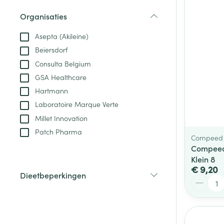
Aerosol toestel
kloven
Tabletten
Organisaties
Aerosol access
Blaren
Creme, gel en 
filter
Zuurstof
Asepta (Akileine)
Eelt
Beiersdorf
Eksteroog - lik
Ademhalingsste
Consulta Belgium
Toon meer
GSA Healthcare
Hartmann
Spieren en gew
Laboratoire Marque Verte
Specifiek voor
Millet Innovation
Naalden en spu
Patch Pharma
Lichaamsverzo
Compeed
Infecties
Spuiten
Compeed 
Deodorant
Klein 8
Oplossing voor 
Gezichtsverzor
€ 9,20
Dieetbeperkingen
Naalden
Aantal
Luizen
filter
Naalden voor i
pennaalden
Diagnostica
Toon meer