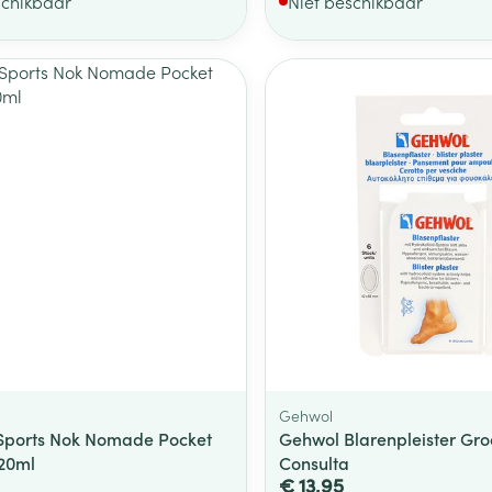
schikbaar
Niet beschikbaar
Gehwol
 Sports Nok Nomade Pocket
Gehwol Blarenpleister Gro
 20ml
Consulta
€ 13,95