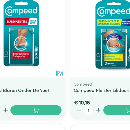
Toon meer
ging
Supplementen
Insectenwe
Mondmaskers
middelen
ssen
 -
id
d
Compeed
 Blaren Onder De Voet
Compeed Pleister Likdoor
€ 10,18
Zelfbruiner
Scheren
Aantal