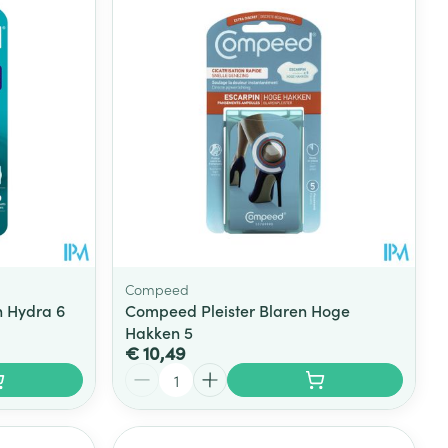
rende
Parfums en
geurproducten
Compeed
n Hydra 6
Compeed Pleister Blaren Hoge
Hakken 5
€ 10,49
CBD
Aantal