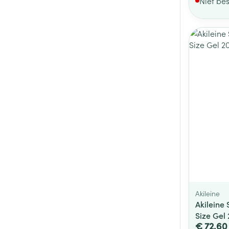
Niet be
Akileine
Akileine
Size Gel
€ 72,60