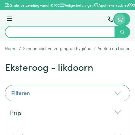
Ga naar de inhoud
Gratis verzending vanaf € 100
Veilige betalingen
Apothekersadvies
S
Menu
Zoek
Product, merk, categorie...
Home
/
Schoonheid, verzorging en hygiëne
/
Voeten en benen
/
Eksteroog - likdoorn
Filteren
Doorgaan naar productlijst
Prijs
filter