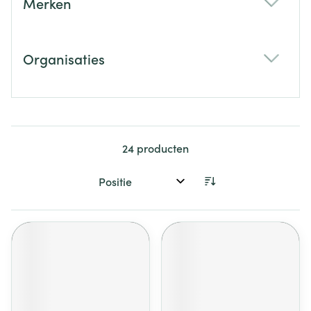
Merken
filter
Organisaties
filter
24
producten
Sorteer op: